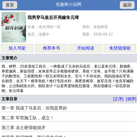
笔趣阁小说网
首页
返回
我男穿马皇后开局嫁朱元璋
作者：老水湾的一笑
类型：其他类型
状态：连载中
更新：2026-06-12
加入书架
推荐本书
开始阅读
免登陆报错
文章简介
我，林野，25岁退役工程兵，一睁眼成了元末的马皇后，老公是朱元璋。新婚夜，
寒窑漏风，家徒四壁，未来皇帝正冷着脸啃硬饼。系统？没有。金手指？只有满脑
子的数理化、工程图纸和一部元末明初全史。宫斗？不存在的。我的战场在军营，
在朝堂，在天下！粮草危机？推行屯田水利，粪肥变粮草。敌军压境？改良军械防
御，土法制硝造火药。朝臣攻讦？以直男逻辑怒怼腐儒，用实绩碾压一切花里胡
哨。朱元璋暴
文章目录
[正序]
[倒序]
第一章 我成了马皇后，但我是男的
第二章 军营施工队，成立！
第三章 冻土硬得能崩牙