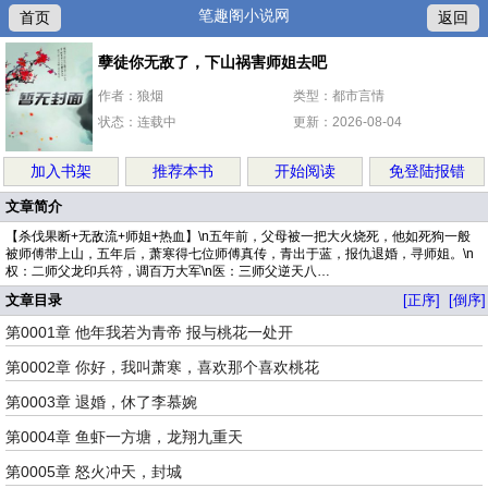
笔趣阁小说网
首页
返回
孽徒你无敌了，下山祸害师姐去吧
作者：狼烟
类型：都市言情
状态：连载中
更新：2026-08-04
加入书架
推荐本书
开始阅读
免登陆报错
文章简介
【杀伐果断+无敌流+师姐+热血】\n五年前，父母被一把大火烧死，他如死狗一般
被师傅带上山，五年后，萧寒得七位师傅真传，青出于蓝，报仇退婚，寻师姐。\n
权：二师父龙印兵符，调百万大军\n医：三师父逆天八…
文章目录
[正序]
[倒序]
第0001章 他年我若为青帝 报与桃花一处开
第0002章 你好，我叫萧寒，喜欢那个喜欢桃花
第0003章 退婚，休了李慕婉
第0004章 鱼虾一方塘，龙翔九重天
第0005章 怒火冲天，封城