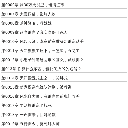
第0006章 调30万天罚卫，镇清江市
第0007章 大夏四部，巅峰人物
第0008章 杀神降临，救妹妹
第0009章 调查萧寒？真实身份吓死人
第0010章 风起云涌，李家苗家准备对萧寒动手
第0011章 天罚殿殿主座下，三煞星，五龙主
第0012章 小崽子知道这是谁的墓么，就敢拆？
第013章 你算什么东西，也配问胖爷的名号？
第0014章 天罚殿五龙主之一，笑胖龙
第0015章 贺家提亲先锋队达到，被教训
第0016章 风水邱大师，在萧寒面前班门弄斧
第0017章 要活埋萧寒？找死
第0018章 一声雷来，阴邪避散
第0019章 五行雷令，劈死邱大师