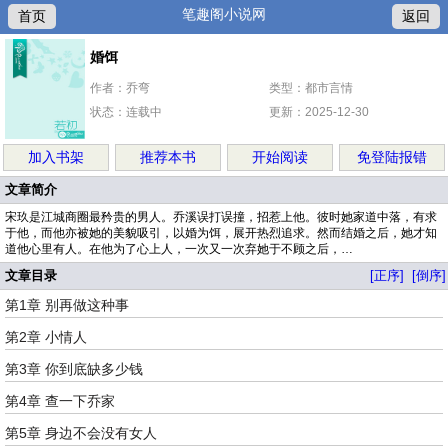
笔趣阁小说网
首页
返回
婚饵
作者：乔弯
类型：都市言情
状态：连载中
更新：2025-12-30
加入书架
推荐本书
开始阅读
免登陆报错
文章简介
宋玖是江城商圈最矜贵的男人。乔溪误打误撞，招惹上他。彼时她家道中落，有求
于他，而他亦被她的美貌吸引，以婚为饵，展开热烈追求。然而结婚之后，她才知
道他心里有人。在他为了心上人，一次又一次弃她于不顾之后，…
文章目录
[正序]
[倒序]
第1章 别再做这种事
第2章 小情人
第3章 你到底缺多少钱
第4章 查一下乔家
第5章 身边不会没有女人