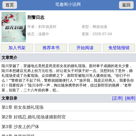
笔趣阁小说网
首页
返回
刑警日志
作者：刹车很及时
类型：网游动漫
状态：连载中
更新：2026-07-04
加入书架
推荐本书
开始阅读
免登陆报错
文章简介
陆川穿越了，穿越地点竟然是死党前女友的婚礼现场。面对奉子成婚的老夫少妻，
陆川本想建议兄弟上份万元红包，好让老头子对孩子好一点。没想到出了意外，婚
礼现场变成了办案现场。众目睽睽之下，新郎官被陆川等人撂倒在地。“你们干什
么！”“警察就了不起了吗，警察就能随便打人？”“放开我，我是正经商人，我要告你
们！我要投诉！”陆川冷哼一声，掏出随身携带的手铐，扭过新郎官的胳膊：“老帮
菜，别装了，二十八年前的事，犯...
文章目录
[正序]
[倒序]
第1章 前女友婚礼现场
第2章 好残忍,婚礼现场逮捕新郎官
第3章 沙发上的尸体