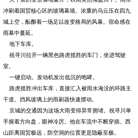
冲刷着国贸核心区的玻璃幕墙。浓重的乌云压在四九
城上空，酝酿着一场足以改变格局的风暴。宿命感在
雨幕中蔓延。
地下车库。
祝寻川拉开一辆黑色路虎揽胜的车门，坐进驾驶
室。
一键启动。发动机发出低沉的咆哮。
路虎揽胜冲出车库，直接汇入被雨水淹没的环路主
干道。挡风玻璃上的雨刷器快速摆动。
京城的交通因为这场大雨变得异常拥堵。祝寻川单
手握着方向盘，眼神冷厉。他在车流中不断穿插。西
山距离国贸极远，防空洞的位置更是隐蔽至极。