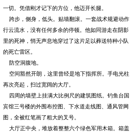
一切。凭借刚才记下的方位，他迈开长腿。
跨步，侧身，低头。贴墙翻滚。一套战术规避动作
行云流水，没有任何多余的停顿。他如同游走在阴影
里的死神，悄无声息地穿过了这片足以葬送特种小队
的死亡雷区。
防空洞腹地。
空间豁然开朗，这里曾经是地下指挥所。手电光柱
再次亮起，扫过宽阔的大厅。
四周的墙壁上挂满大比例尺的建筑图纸。钓鱼台国
宾馆三号楼的外围布控图、下水道走线图、通风管网
图，全被红笔画了粗大的叉号。
大厅正中央，堆放着整整六个绿色军用木箱。箱盖