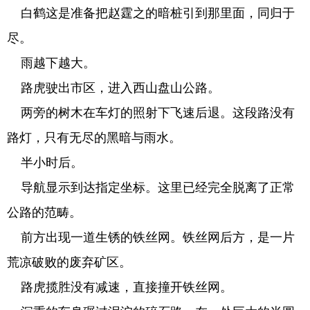
白鹤这是准备把赵霆之的暗桩引到那里面，同归于
尽。
雨越下越大。
路虎驶出市区，进入西山盘山公路。
两旁的树木在车灯的照射下飞速后退。这段路没有
路灯，只有无尽的黑暗与雨水。
半小时后。
导航显示到达指定坐标。这里已经完全脱离了正常
公路的范畴。
前方出现一道生锈的铁丝网。铁丝网后方，是一片
荒凉破败的废弃矿区。
路虎揽胜没有减速，直接撞开铁丝网。