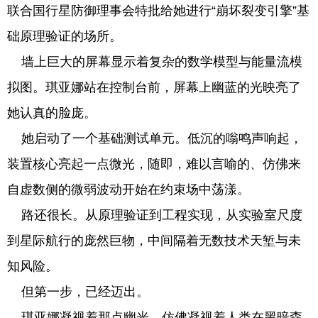
联合国行星防御理事会特批给她进行“崩坏裂变引擎”基
础原理验证的场所。
墙上巨大的屏幕显示着复杂的数学模型与能量流模
拟图。琪亚娜站在控制台前，屏幕上幽蓝的光映亮了
她认真的脸庞。
她启动了一个基础测试单元。低沉的嗡鸣声响起，
装置核心亮起一点微光，随即，难以言喻的、仿佛来
自虚数侧的微弱波动开始在约束场中荡漾。
路还很长。从原理验证到工程实现，从实验室尺度
到星际航行的庞然巨物，中间隔着无数技术天堑与未
知风险。
但第一步，已经迈出。
琪亚娜凝视着那点幽光，仿佛凝视着人类在黑暗森