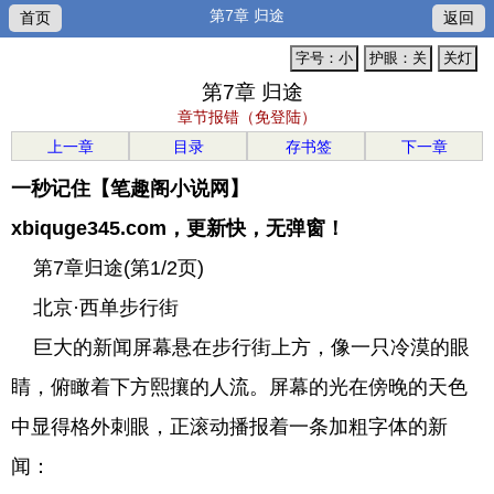
第7章 归途
首页
返回
字号：小
护眼：关
关灯
第7章 归途
章节报错（免登陆）
上一章
目录
存书签
下一章
一秒记住【笔趣阁小说网】
xbiquge345.com，更新快，无弹窗！
第7章归途(第1/2页)
北京·西单步行街
巨大的新闻屏幕悬在步行街上方，像一只冷漠的眼
睛，俯瞰着下方熙攘的人流。屏幕的光在傍晚的天色
中显得格外刺眼，正滚动播报着一条加粗字体的新
闻：