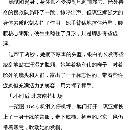
她试图起身，身体却不受控制地向前栽去。舱外待
命的搜救队员吓了一跳，惊呼出声。但琪亚娜强大的
身体素质此刻发挥了作用，她手臂猛地撑住舱壁，腰
腹核心绷紧，硬生生稳住了身形，只是脚步有些虚
浮。
适应了两秒，她摘下厚重的头盔，银白的长发有些
凌乱地贴在汗湿的脸颊。她学着杨利伟的样子，对着
舱外的镜头和人群，露出了一个标志性的、带着些许
疲惫但充满活力的笑容，用力挥了挥手。
几小时后·北京南苑机场
一架图-154专机滑入停机坪。舱门打开，琪亚娜换
上了一身干练的常服，走下舷梯。初春的北京，风仍
带着寒意，吹动她的发梢。