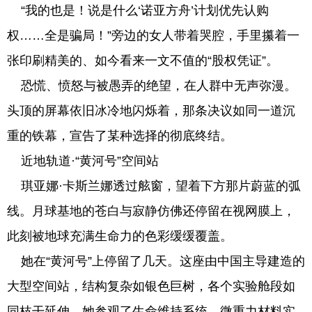
“我的也是！说是什么‘诺亚方舟’计划优先认购
权……全是骗局！”旁边的女人带着哭腔，手里攥着一
张印刷精美的、如今看来一文不值的“股权凭证”。
恐慌、愤怒与被愚弄的绝望，在人群中无声弥漫。
头顶的屏幕依旧冰冷地闪烁着，那条决议如同一道沉
重的铁幕，宣告了某种选择的彻底终结。
近地轨道·“黄河号”空间站
琪亚娜·卡斯兰娜透过舷窗，望着下方那片蔚蓝的弧
线。月球基地的苍白与寂静仿佛还停留在视网膜上，
此刻被地球充满生命力的色彩缓缓覆盖。
她在“黄河号”上停留了几天。这座由中国主导建造的
大型空间站，结构复杂如银色巨树，各个实验舱段如
同枝干延伸。她参观了生命维持系统、微重力材料实