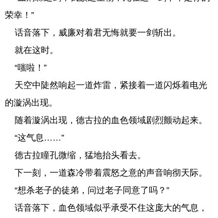
荣幸！”
话音落下，威廉对着君无悔就要一剑斩出。
就在这时。
“嗤啦！”
天空中陡然响起一道炸雷，紧接着一道闪烁着电光
的漩涡出现。
随着漩涡出现，德古拉的血色领域剧烈颤动起来。
“这气息……”
德古拉瞳孔微缩，猛地抬头看去。
下一刻，一道森冷带着震怒之意的声音响彻天际。
“想杀老子的徒弟，问过老子同意了吗？”
话音落下，血色领域似乎承受不住这庞大的气息，