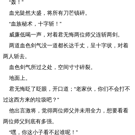
“轰！”
血光陡然大盛，将所有刀芒镇碎。
“血族秘术，十字斩！”
威廉低喝一声，对着君无悔两位师父连斩两剑。
两道血色剑气没一道都长达千丈，呈十字状，对着
两人斩去。
血色剑气所过之处，空间寸寸碎裂。
地面上。
君无悔眨了眨眼，开口道；“老家伙，你们不会打不
过这西方来的垃圾吧？”
他出言激将，觉得两位师父并未用全力，想要看看
两位师父到底有多强。
“嘿，你这小子看不起谁呢！”