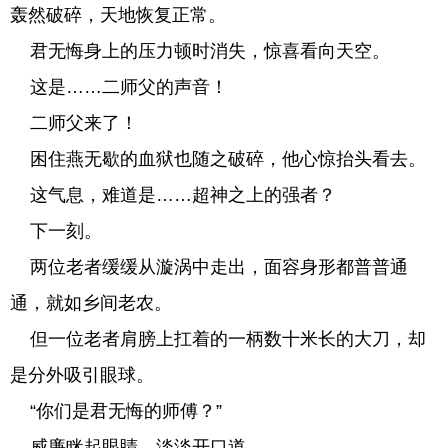
轰然破碎，天地恢复正常。
君无悔身上的压力顿时消失，惊喜看向天空。
这是……二师父的声音！
二师父来了！
困住燕无歇的血狱也随之破碎，他心惊抬头看去。
这气息，难道是……超神之上的强者？
下一刻。
两位老者缓缓从漩涡中走出，面容身形都普普通
通，就如乡间老农。
但一位老者肩膀上扛着的一柄数十米长的大刀，却
是分外吸引眼球。
“你们是君无悔的师傅？”
威廉眯起眼睛，淡淡开口道。