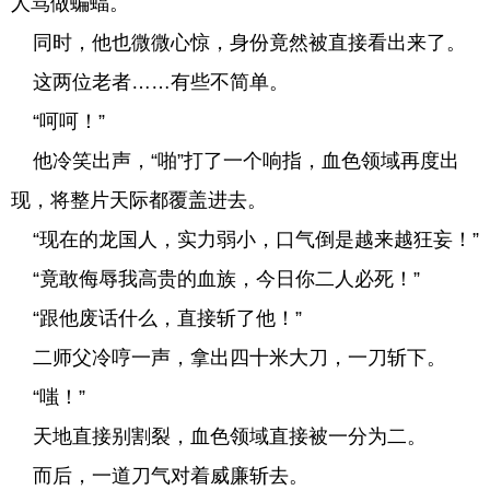
人骂做蝙蝠。
同时，他也微微心惊，身份竟然被直接看出来了。
这两位老者……有些不简单。
“呵呵！”
他冷笑出声，“啪”打了一个响指，血色领域再度出
现，将整片天际都覆盖进去。
“现在的龙国人，实力弱小，口气倒是越来越狂妄！”
“竟敢侮辱我高贵的血族，今日你二人必死！”
“跟他废话什么，直接斩了他！”
二师父冷哼一声，拿出四十米大刀，一刀斩下。
“嗤！”
天地直接别割裂，血色领域直接被一分为二。
而后，一道刀气对着威廉斩去。