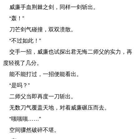
威廉手血荆棘之剑，同样一剑斩出。
“轰！”
刀芒剑气碰撞，双双溃散。
“不过如此！”
交手一招，威廉也试探出君无悔二师父的实力，再
度轻视了几分。
能不能打过，一招便能看出。
“是吗？”
二师父当即再度一刀斩出。
无数刀气覆盖天地，对着威廉碾压而去。
“嗤嗤嗤……”
空间骤然破碎不堪。