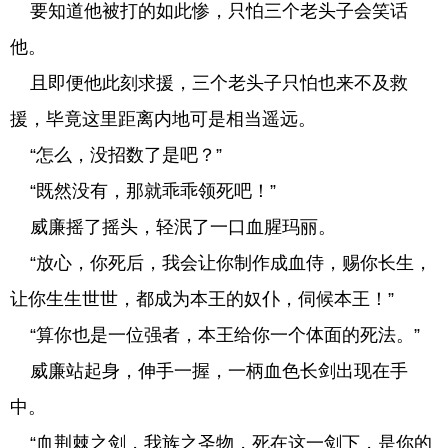
要知道他被打的如此惨，只怕三个老头子会笑话
他。
且即便他此刻求援，三个老头子只怕也来不及救
援，毕竟这里距离内地可是相当遥远。
“怎么，没招数了是吧？”
“既然没有，那就乖乖领死吧！”
威廉摇了摇头，轻泯了一口血腥玛丽。
“放心，你死后，我会让你制作成血侍，赐你长生，
让你生生世世，都成为本王的奴仆，伺候本王！”
“算你也是一位强者，本王给你一个体面的死法。”
威廉站起身，伸手一握，一柄血色长剑出现在手
中。
“血荆棘之剑，我族之圣物，死在这一剑下，是你的