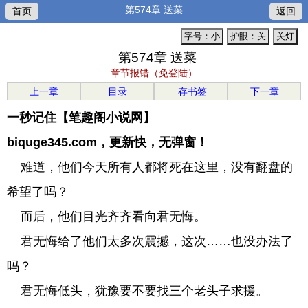
第574章 送菜
首页
返回
字号：小
护眼：关
关灯
第574章 送菜
章节报错（免登陆）
上一章
目录
存书签
下一章
一秒记住【笔趣阁小说网】
biquge345.com，更新快，无弹窗！
难道，他们今天所有人都将死在这里，没有翻盘的
希望了吗？
而后，他们目光齐齐看向君无悔。
君无悔给了他们太多次震撼，这次……也没办法了
吗？
君无悔低头，犹豫要不要找三个老头子求援。