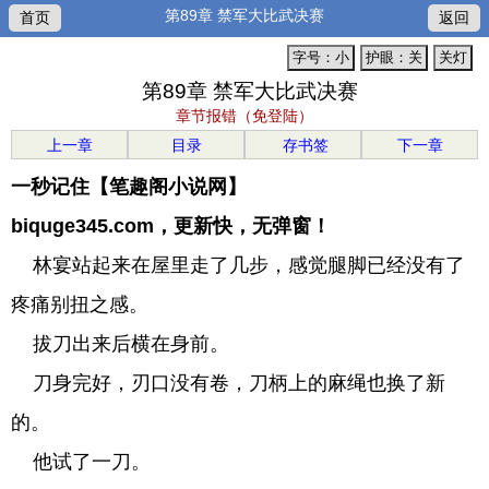
第89章 禁军大比武决赛
首页
返回
字号：小
护眼：关
关灯
第89章 禁军大比武决赛
章节报错（免登陆）
上一章
目录
存书签
下一章
一秒记住【笔趣阁小说网】
biquge345.com，更新快，无弹窗！
林宴站起来在屋里走了几步，感觉腿脚已经没有了
疼痛别扭之感。
拔刀出来后横在身前。
刀身完好，刃口没有卷，刀柄上的麻绳也换了新
的。
他试了一刀。