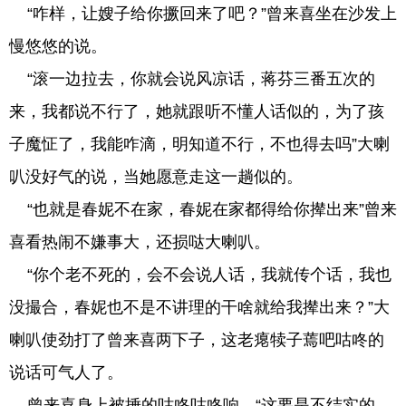
“咋样，让嫂子给你撅回来了吧？”曾来喜坐在沙发上
慢悠悠的说。
“滚一边拉去，你就会说风凉话，蒋芬三番五次的
来，我都说不行了，她就跟听不懂人话似的，为了孩
子魔怔了，我能咋滴，明知道不行，不也得去吗”大喇
叭没好气的说，当她愿意走这一趟似的。
“也就是春妮不在家，春妮在家都得给你撵出来”曾来
喜看热闹不嫌事大，还损哒大喇叭。
“你个老不死的，会不会说人话，我就传个话，我也
没撮合，春妮也不是不讲理的干啥就给我撵出来？”大
喇叭使劲打了曾来喜两下子，这老瘪犊子蔫吧咕咚的
说话可气人了。
曾来喜身上被捶的咕咚咕咚响，“这要是不结实的，