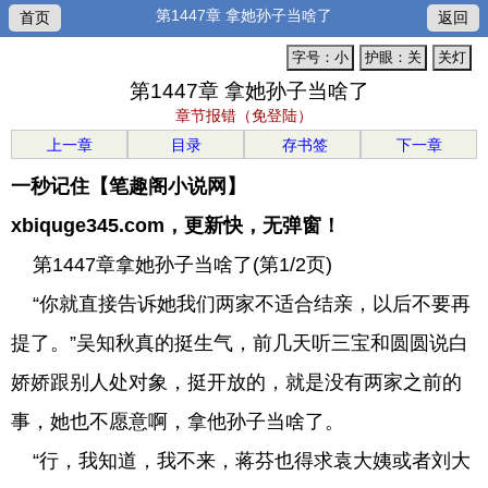
第1447章 拿她孙子当啥了
首页
返回
字号：小
护眼：关
关灯
第1447章 拿她孙子当啥了
章节报错（免登陆）
上一章
目录
存书签
下一章
一秒记住【笔趣阁小说网】
xbiquge345.com，更新快，无弹窗！
第1447章拿她孙子当啥了(第1/2页)
“你就直接告诉她我们两家不适合结亲，以后不要再
提了。”吴知秋真的挺生气，前几天听三宝和圆圆说白
娇娇跟别人处对象，挺开放的，就是没有两家之前的
事，她也不愿意啊，拿他孙子当啥了。
“行，我知道，我不来，蒋芬也得求袁大姨或者刘大