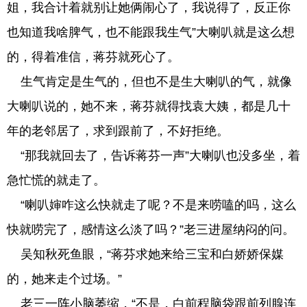
姐，我合计着就别让她俩闹心了，我说得了，反正你
也知道我啥脾气，也不能跟我生气”大喇叭就是这么想
的，得着准信，蒋芬就死心了。
生气肯定是生气的，但也不是生大喇叭的气，就像
大喇叭说的，她不来，蒋芬就得找袁大姨，都是几十
年的老邻居了，求到跟前了，不好拒绝。
“那我就回去了，告诉蒋芬一声”大喇叭也没多坐，着
急忙慌的就走了。
“喇叭婶咋这么快就走了呢？不是来唠嗑的吗，这么
快就唠完了，感情这么淡了吗？”老三进屋纳闷的问。
吴知秋死鱼眼，“蒋芬求她来给三宝和白娇娇保媒
的，她来走个过场。”
老三一阵小脑萎缩，“不是，白前程脑袋跟前列腺连