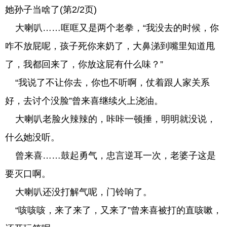
她孙子当啥了(第2/2页)
大喇叭……哐哐又是两个老拳，“我没去的时候，你
咋不放屁呢，孩子死你来奶了，大鼻涕到嘴里知道甩
了，我都回来了，你放这屁有什么味？”
“我说了不让你去，你也不听啊，仗着跟人家关系
好，去讨个没脸”曾来喜继续火上浇油。
大喇叭老脸火辣辣的，咔咔一顿捶，明明就没说，
什么她没听。
曾来喜……鼓起勇气，忠言逆耳一次，老婆子这是
要灭口啊。
大喇叭还没打解气呢，门铃响了。
“咳咳咳，来了来了，又来了”曾来喜被打的直咳嗽，