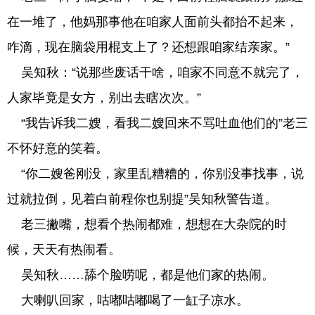
在一堆了，他妈那事他在咱家人面前头都抬不起来，
咋滴，现在脑袋用棍支上了？还想跟咱家结亲家。”
吴知秋：“说那些废话干啥，咱家不同意不就完了，
人家毕竟是女方，别出去瞎次次。”
“我告诉我二嫂，看我二嫂回来不骂吐血他们的”老三
不怀好意的笑着。
“你二嫂爸刚没，家里乱糟糟的，你别没事找事，说
过就拉倒，见着白前程你也别提”吴知秋警告道。
老三撇嘴，想看个热闹都难，想想在大杂院的时
候，天天有热闹看。
吴知秋……舔个脸唠呢，都是他们家的热闹。
大喇叭回家，咕嘟咕嘟喝了一缸子凉水。