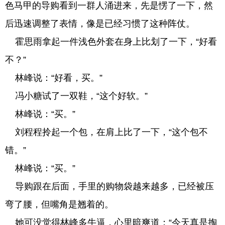
色马甲的导购看到一群人涌进来，先是愣了一下，然
后迅速调整了表情，像是已经习惯了这种阵仗。
霍思雨拿起一件浅色外套在身上比划了一下，“好看
不？”
林峰说：“好看，买。”
冯小糖试了一双鞋，“这个好软。”
林峰说：“买。”
刘程程拎起一个包，在肩上比了一下，“这个包不
错。”
林峰说：“买。”
导购跟在后面，手里的购物袋越来越多，已经被压
弯了腰，但嘴角是翘着的。
她可没觉得林峰多牛逼，心里暗爽道：“今天真是掏