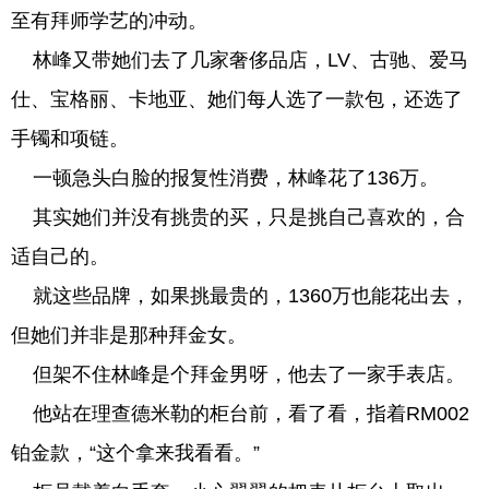
至有拜师学艺的冲动。
林峰又带她们去了几家奢侈品店，LV、古驰、爱马
仕、宝格丽、卡地亚、她们每人选了一款包，还选了
手镯和项链。
一顿急头白脸的报复性消费，林峰花了136万。
其实她们并没有挑贵的买，只是挑自己喜欢的，合
适自己的。
就这些品牌，如果挑最贵的，1360万也能花出去，
但她们并非是那种拜金女。
但架不住林峰是个拜金男呀，他去了一家手表店。
他站在理查德米勒的柜台前，看了看，指着RM002
铂金款，“这个拿来我看看。”