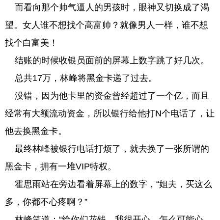
而看向那个帅气逼人的男孩时，眼神又切换成了渴
望。女人谁不想找个高富帅？就像男人一样，谁不想
找个白富美！
结账的时候收银员面前的屏幕上数字跳了好几次。
总共17万，林峰将黑金卡递了过去。
没错，因为他卡里的资金曾经超过了一个亿，而且
经常有大额流动资金，所以银行给他打N个电话了，让
他去换黑金卡。
最终林峰被银行电话打烦了，就去换了一张所谓的
黑金卡，拥有一堆VIP特权。
霍思雨站在旁边看着屏幕上的数字，“姐夫，买这么
多，你都不心疼啊？”
林峰笑道：“给你们花钱，我很开心，怎么可能心