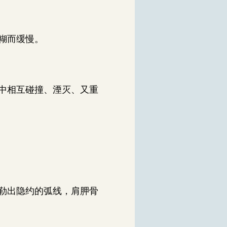
糊而缓慢。
中相互碰撞、湮灭、又重
勒出隐约的弧线，肩胛骨