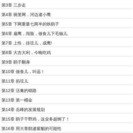
第3章 三步走
第4章 骑笼网，河边逮小鹰
第5章 下网重量七两半的铁鹞子
第6章 扁鹰，闯脸，做食儿下毛轴儿
第7章 上性，挂弦儿，成鹰!
第8章 大吉大利，今晚吃鸡
第9章 鹞子翻身
第10章 做食儿，叫远！
第11章 掐弦儿
第12章 活禽的销路
第13章 第一桶金
第14章 岳峰的发展规划
第15章 鹞子干野鸡，这业务超纲了！
第16章 用大青鹞逮紫貂的可能性