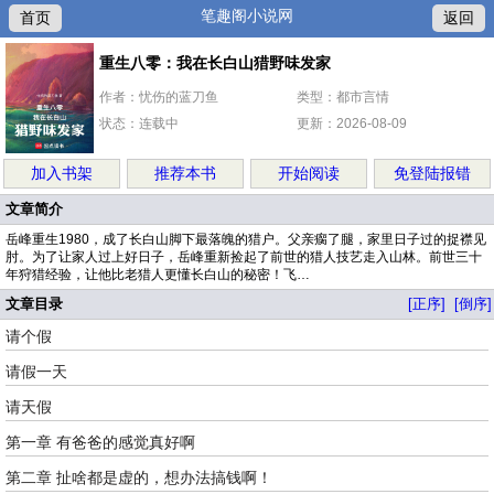
笔趣阁小说网
首页
返回
重生八零：我在长白山猎野味发家
作者：忧伤的蓝刀鱼
类型：都市言情
状态：连载中
更新：2026-08-09
加入书架
推荐本书
开始阅读
免登陆报错
文章简介
岳峰重生1980，成了长白山脚下最落魄的猎户。父亲瘸了腿，家里日子过的捉襟见
肘。为了让家人过上好日子，岳峰重新捡起了前世的猎人技艺走入山林。前世三十
年狩猎经验，让他比老猎人更懂长白山的秘密！飞…
文章目录
[正序]
[倒序]
请个假
请假一天
请天假
第一章 有爸爸的感觉真好啊
第二章 扯啥都是虚的，想办法搞钱啊！