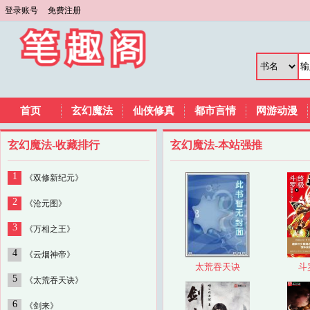
登录账号
免费注册
首页
玄幻魔法
仙侠修真
都市言情
网游动漫
玄幻魔法-收藏排行
玄幻魔法-本站强推
1
《双修新纪元》
2
《沧元图》
3
《万相之王》
4
《云烟神帝》
太荒吞天诀
斗
5
《太荒吞天诀》
6
《剑来》