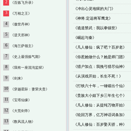
2
《百炼飞升录》
《
冲出心灵地狱的大门
》
3
《万相之王》
《
神将:定远将军鹰龙
》
4
《傲世丹神》
《
诡道禁武：我以拳镇世
》
5
《逆天邪神》
《
崛起与秦
》
6
《海兰萨领主》
《
凡人修仙：疯了吧？百岁老
》
7
《史上最强炼气期》
《
你惹她做什么？她是师门团
》
《
猎户加点：我挽弓猎尽仙神
》
8
《我有一座混沌监狱》
《
从演戏开始，长生不死！
》
9
《剑来》
《
打铁六十年，一锤锻出个仙
》
10
《穿越星际：妻荣夫贵》
《
贵族大小姐下乡三年生七个
》
11
《宝塔仙缘》
《
凡人修仙：从提纯万物开始
》
12
《大荒剑帝》
《
轮回万界，亿万神话词条加
》
13
《数风流人物》
《
凡人修仙：百岁娶天骄，种
》