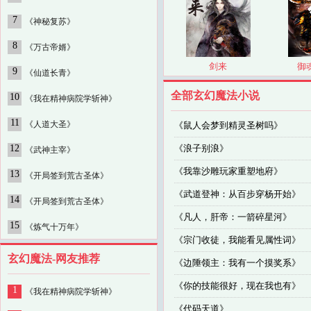
7
《神秘复苏》
8
《万古帝婿》
剑来
御
9
《仙道长青》
全部玄幻魔法小说
10
《我在精神病院学斩神》
11
《人道大圣》
《
鼠人会梦到精灵圣树吗
》
12
《
浪子别浪
》
《武神主宰》
《
我靠沙雕玩家重塑地府
》
13
《开局签到荒古圣体》
《
武道登神：从百步穿杨开始
》
14
《开局签到荒古圣体》
《
凡人，肝帝：一箭碎星河
》
15
《炼气十万年》
《
宗门收徒，我能看见属性词
》
玄幻魔法-网友推荐
《
边陲领主：我有一个摸奖系
》
《
你的技能很好，现在我也有
》
1
《我在精神病院学斩神》
《
代码天道
》