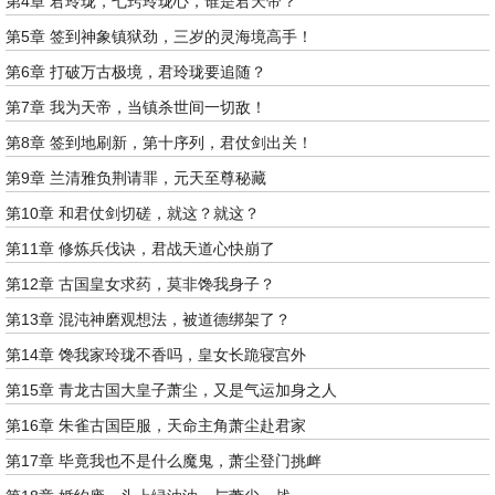
第4章 君玲珑，七窍玲珑心，谁是君天帝？
第5章 签到神象镇狱劲，三岁的灵海境高手！
第6章 打破万古极境，君玲珑要追随？
第7章 我为天帝，当镇杀世间一切敌！
第8章 签到地刷新，第十序列，君仗剑出关！
第9章 兰清雅负荆请罪，元天至尊秘藏
第10章 和君仗剑切磋，就这？就这？
第11章 修炼兵伐诀，君战天道心快崩了
第12章 古国皇女求药，莫非馋我身子？
第13章 混沌神磨观想法，被道德绑架了？
第14章 馋我家玲珑不香吗，皇女长跪寝宫外
第15章 青龙古国大皇子萧尘，又是气运加身之人
第16章 朱雀古国臣服，天命主角萧尘赴君家
第17章 毕竟我也不是什么魔鬼，萧尘登门挑衅