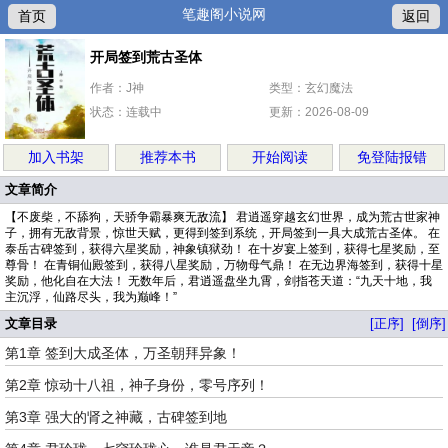
笔趣阁小说网
首页
返回
开局签到荒古圣体
作者：J神
类型：玄幻魔法
状态：连载中
更新：2026-08-09
加入书架
推荐本书
开始阅读
免登陆报错
文章简介
【不废柴，不舔狗，天骄争霸暴爽无敌流】 君逍遥穿越玄幻世界，成为荒古世家神
子，拥有无敌背景，惊世天赋，更得到签到系统，开局签到一具大成荒古圣体。 在
泰岳古碑签到，获得六星奖励，神象镇狱劲！ 在十岁宴上签到，获得七星奖励，至
尊骨！ 在青铜仙殿签到，获得八星奖励，万物母气鼎！ 在无边界海签到，获得十星
奖励，他化自在大法！ 无数年后，君逍遥盘坐九霄，剑指苍天道：“九天十地，我
主沉浮，仙路尽头，我为巅峰！”
文章目录
[正序]
[倒序]
第1章 签到大成圣体，万圣朝拜异象！
第2章 惊动十八祖，神子身份，零号序列！
第3章 强大的肾之神藏，古碑签到地