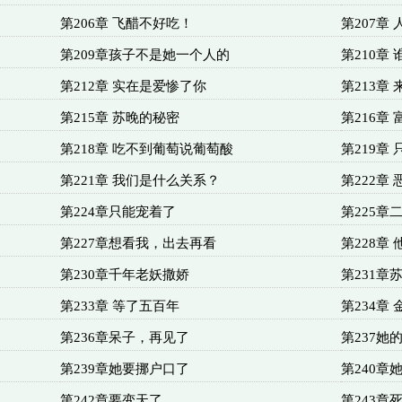
第206章 飞醋不好吃！
第207章
第209章孩子不是她一个人的
第210章
第212章 实在是爱惨了你
第213章
第215章 苏晚的秘密
第216章
第218章 吃不到葡萄说葡萄酸
第219章
第221章 我们是什么关系？
第222章
第224章只能宠着了
第225章
第227章想看我，出去再看
第228章
第230章千年老妖撒娇
第231章
第233章 等了五百年
第234章
第236章呆子，再见了
第237她
第239章她要挪户口了
第240章
第242章要变天了
第243章