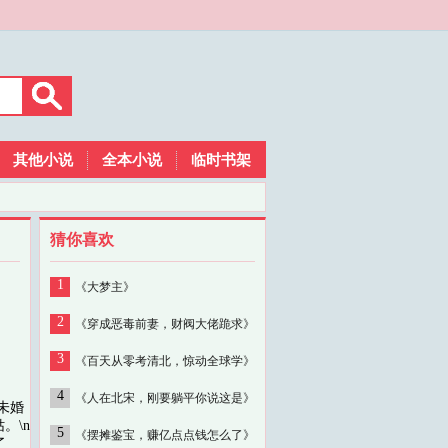
其他小说
全本小说
临时书架
猜你喜欢
1
《大梦主》
2
《穿成恶毒前妻，财阀大佬跪求》
3
《百天从零考清北，惊动全球学》
4
《人在北宋，刚要躺平你说这是》
未婚
。\n
5
《摆摊鉴宝，赚亿点点钱怎么了》
了