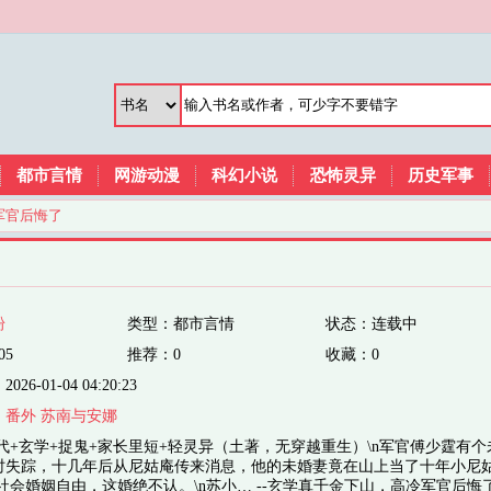
都市言情
网游动漫
科幻小说
恐怖灵异
历史军事
军官后悔了
粉
类型：都市言情
状态：连载中
05
推荐：0
收藏：0
6-01-04 04:20:23
：
番外 苏南与安娜
代+玄学+捉鬼+家长里短+轻灵异（土著，无穿越重生）\n军官傅少霆有个
时失踪，十几年后从尼姑庵传来消息，他的未婚妻竟在山上当了十年小尼姑
社会婚姻自由，这婚绝不认。\n苏小… --玄学真千金下山，高冷军官后悔