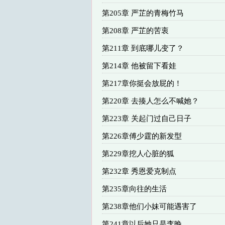
第205章 严芷的青梅竹马
第208章 严芷的苦衷
第211章 到底哪儿变了？
第214章 他被留下看娃
第217章你挺会放屁的！
第220章 去揍人怎么不喊她？
第223章 关起门过自己日子
第226章傅少霆的新发型
第229章挖人心脏的狐
第232章 秀恩爱克制点
第235章向往的生活
第238章他们小妹可能遇害了
第241章以后她只是李晚