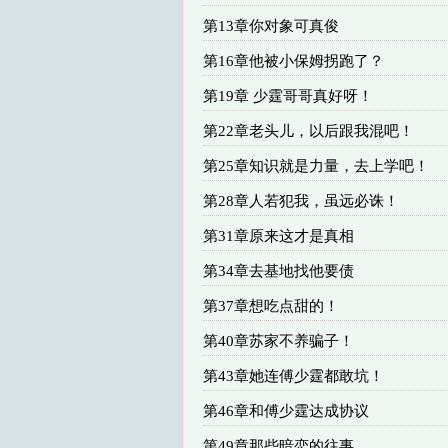
第13章你对象可真俊
第16章他被小保姆拐跑了？
第19章 少霆哥哥真好呀！
第22章老头儿，以后跟我混吧！
第25章知识就是力量，去上学吧！
第28章人若犯我，虽远必诛！
第31章原来这才是真相
第34章去基地找他要债
第37章想吃点甜的！
第40章苏家不养骗子！
第43章她连傅少霆都敢坑！
第46章和傅少霆达成协议
第49章那些暗恋的往事