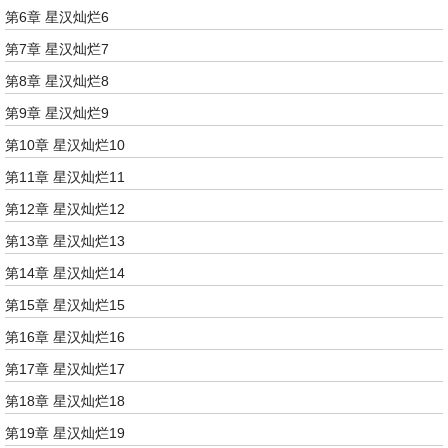
第6章 星汉灿烂6
第7章 星汉灿烂7
第8章 星汉灿烂8
第9章 星汉灿烂9
第10章 星汉灿烂10
第11章 星汉灿烂11
第12章 星汉灿烂12
第13章 星汉灿烂13
第14章 星汉灿烂14
第15章 星汉灿烂15
第16章 星汉灿烂16
第17章 星汉灿烂17
第18章 星汉灿烂18
第19章 星汉灿烂19