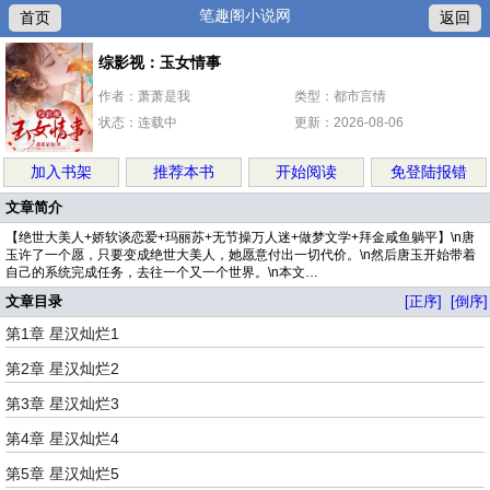
笔趣阁小说网
首页
返回
综影视：玉女情事
作者：萧萧是我
类型：都市言情
状态：连载中
更新：2026-08-06
加入书架
推荐本书
开始阅读
免登陆报错
文章简介
【绝世大美人+娇软谈恋爱+玛丽苏+无节操万人迷+做梦文学+拜金咸鱼躺平】\n唐
玉许了一个愿，只要变成绝世大美人，她愿意付出一切代价。\n然后唐玉开始带着
自己的系统完成任务，去往一个又一个世界。\n本文…
文章目录
[正序]
[倒序]
第1章 星汉灿烂1
第2章 星汉灿烂2
第3章 星汉灿烂3
第4章 星汉灿烂4
第5章 星汉灿烂5