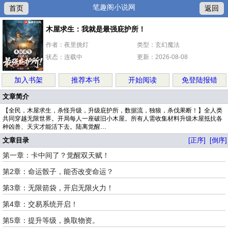
笔趣阁小说网
首页
返回
木屋求生：我就是最强庇护所！
作者：夜里挑灯
类型：玄幻魔法
状态：连载中
更新：2026-08-08
加入书架
推荐本书
开始阅读
免登陆报错
文章简介
【全民，木屋求生，杀怪升级，升级庇护所，数据流，独狼，杀伐果断！】全人类
共同穿越无限世界。开局每人一座破旧小木屋。所有人需收集材料升级木屋抵抗各
种凶兽、天灾才能活下去。陆离觉醒…
文章目录
[正序]
[倒序]
第一章：卡中间了？觉醒双天赋！
第2章：命运骰子，能否改变命运？
第3章：无限箭袋，开启无限火力！
第4章：交易系统开启！
第5章：提升等级，换取物资。