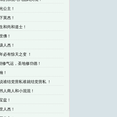
瑶光公主！
天下英杰！
书生和尚和道士！
今世佛！
顶级人杰！
五年必有惊天之变 ！
王朝修气运，圣地修功德！
夏翰！
我说谁结党营私谁就结党营私 ！
读书人商人和小混混！
聚宝盆！
绝世人杰！