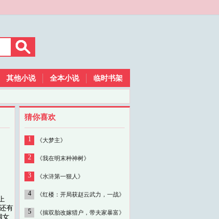
其他小说
全本小说
临时书架
猜你喜欢
1
《大梦主》
2
《我在明末种神树》
3
《水浒第一狠人》
4
《红楼：开局获赵云武力，一战》
上
我还有
5
《揣双胎改嫁猎户，带夫家暴富》
姻女