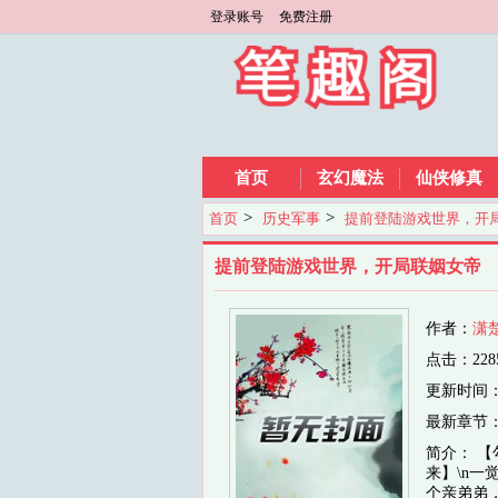
登录账号
免费注册
首页
玄幻魔法
仙侠修真
>
>
首页
历史军事
提前登陆游戏世界，开
提前登陆游戏世界，开局联姻女帝
作者：
潇
点击：228
更新时间：202
最新章节
简介： 【
来】\n
个亲弟弟