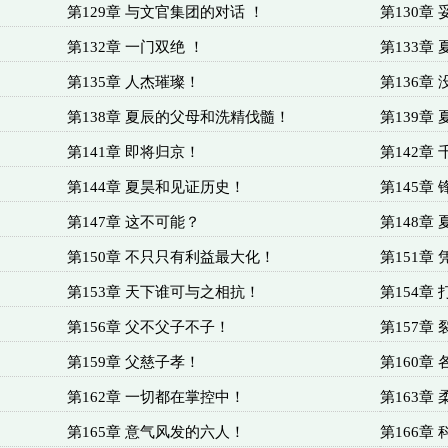
第129章 与文官集团的对话 ！
第130章
第132章 一门双绝 ！
第133章
第135章 人杰璀璨！
第136章
第138章 夏辰的父母和洗精伐髓！
第139章
第141章 即将归京！
第142章
第144章 夏昊和见证历史！
第145章
第147章 这不可能？
第148章
第150章 不只只有利益最大化！
第151章
第153章 天下谁可与之相抗！
第154章
第156章 父不父子不子！
第157章
第159章 父慈子孝！
第160章
第162章 一切都在掌控中！
第163章
第165章 意气风发的六人！
第166章