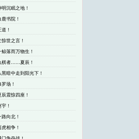
 神明沉眠之地！
 白鹿书院！
 王道！
 立惊世之言！
 一鲸落而万物生！
 执棋者……夏辰！
 从黑暗中走到阳光下！
 修罗场！
 夏辰震惊四座！
 赵宇！
 一路向北！
 两虎相争！
 城门争夺战！