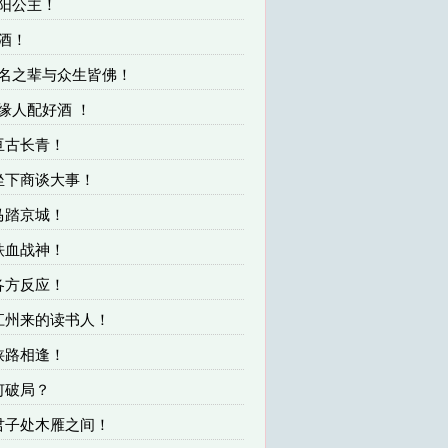
平阳公主！
美酒！
无名之辈与众生皆佛！
有缘人配好酒 ！
 亘古长青！
 坐下商谈大事！
 马踏京城！
 铁血战神！
 各方反应！
 江州来的读书人！
 狭路相逢！
如何破局？
 君子处木雁之间！