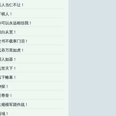
 圣人当仁不让！
 下棋人！
 你可以永远相信我！
 坦白从宽！
 史书不载寒门泪！
 气吞万里如虎！
 用人如器！
 乱世天下！
 落下帷幕！
 神探！
 至尊骨！
 大规模军团作战！
 西域！