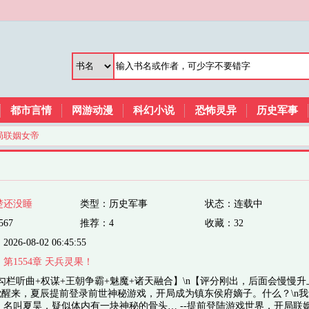
都市言情
网游动漫
科幻小说
恐怖灵异
历史军事
局联姻女帝
楚还没睡
类型：历史军事
状态：连载中
567
推荐：4
收藏：32
6-08-02 06:45:55
：
第1554章 天兵灵果！
勾栏听曲+权谋+王朝争霸+魅魔+诸天融合】\n【评分刚出，后面会慢慢升
一觉醒来，夏辰提前登录前世神秘游戏，开局成为镇东侯府嫡子。什么？\n
，名叫夏昊，疑似体内有一块神秘的骨头… --提前登陆游戏世界，开局联