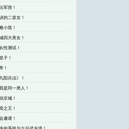
逐出军营！
惊讶的二皇女！
清雅小筑！
京城四大美女！
服从性测试！
三皇子！
文帝！
《九阳兵法》！
你我是同一类人！
名动京城！
黑暗之王！
文会邀请！
特殊的系统与六品武夫境！