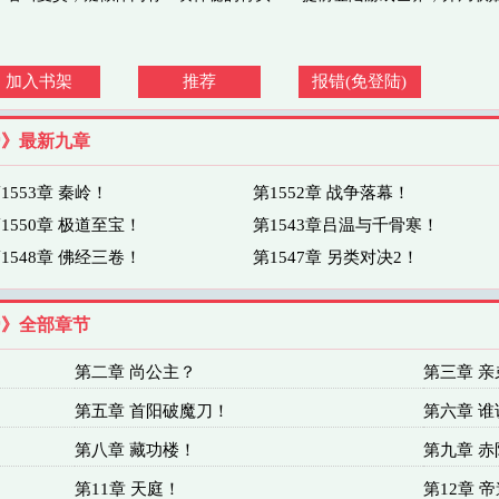
加入书架
推荐
报错(免登陆)
帝》最新九章
1553章 秦岭！
第1552章 战争落幕！
1550章 极道至宝！
第1543章吕温与千骨寒！
1548章 佛经三卷！
第1547章 另类对决2！
帝》全部章节
第二章 尚公主？
第三章 亲
第五章 首阳破魔刀！
第六章 
第八章 藏功楼！
第九章 
第11章 天庭！
第12章 