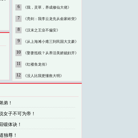
6
《我，灵草，养成修仙大佬》
7
《亮剑：我李云龙先从俞家岭突》
8
《汉末之王业不偏安》
9
《从上海滩小瘪三到民国大文豪》
10
《娶妻抵税？从养活美娇媳妇开》
11
《红楼鱼龙传》
12
《没人比我更懂救大明》
弟弟！
谁说女子不可为帝！
赤阳锻体诀！
帝道独尊！