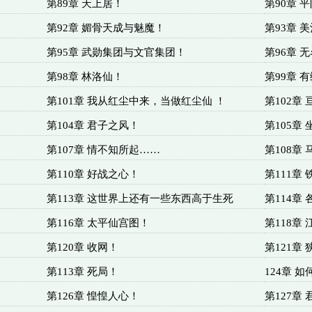
第89章 天上居！
第90章 
第92章 媚骨天成与魅魔！
第93章 
第95章 武勋集团与文官集团！
第96章 
第98章 林洛仙！
第99章 
第101章 我从红尘中来，当做红尘仙 ！
第102章
第104章 君子之风！
第105章
第107章 情不知所起……
第108章
第110章 好战之心！
第111章
第113章 这世界上还有一些东西高于生死
第114章
第116章 太平仙宫图！
第118章
第120章 收网！
第121章
第113章 死局！
124章 
第126章 惶惶人心！
第127章