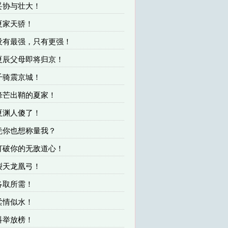
 妥协与壮大！
 夏家天骄！
 没有最强，只有更强！
 夏辰父母即将归京！
 千骑震京城！
 锋芒出鞘的夏家！
 夏渊人傻了！
 凭你也想称量我？
 打破你的无敌道心！
 裂天龙凰弓！
 各取所需！
 柔情似水！
 科举放榜！