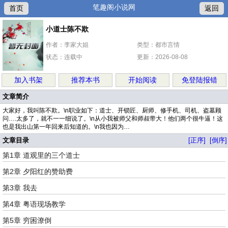
笔趣阁小说网
首页
返回
小道士陈不欺
作者：李家大姐
类型：都市言情
状态：连载中
更新：2026-08-08
加入书架
推荐本书
开始阅读
免登陆报错
文章简介
大家好，我叫陈不欺。\n职业如下：道士、开锁匠、厨师、修手机、司机、盗墓顾
问….太多了，就不一一细说了。\n从小我被师父和师叔带大！他们两个很牛逼！这
也是我出山第一年回来后知道的。\n我也因为…
文章目录
[正序]
[倒序]
第1章 道观里的三个道士
第2章 夕阳红的赞助费
第3章 我去
第4章 粤语现场教学
第5章 穷困潦倒