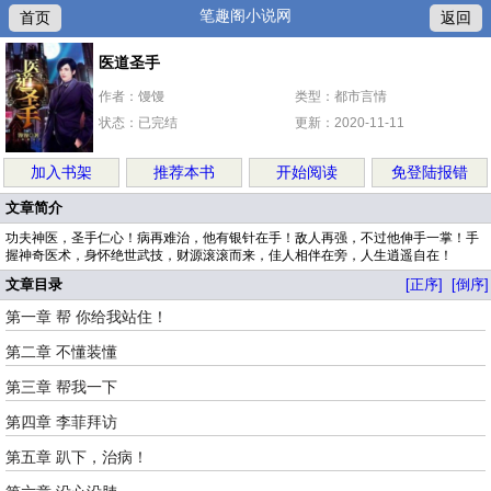
笔趣阁小说网
首页
返回
医道圣手
作者：馒馒
类型：都市言情
状态：已完结
更新：2020-11-11
加入书架
推荐本书
开始阅读
免登陆报错
文章简介
功夫神医，圣手仁心！病再难治，他有银针在手！敌人再强，不过他伸手一掌！手
握神奇医术，身怀绝世武技，财源滚滚而来，佳人相伴在旁，人生逍遥自在！
文章目录
[正序]
[倒序]
第一章 帮 你给我站住！
第二章 不懂装懂
第三章 帮我一下
第四章 李菲拜访
第五章 趴下，治病！