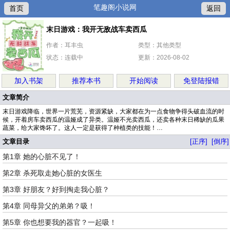
笔趣阁小说网
首页
返回
末日游戏：我开无敌战车卖西瓜
作者：耳丰虫
类型：其他类型
状态：连载中
更新：2026-08-02
加入书架
推荐本书
开始阅读
免登陆报错
文章简介
末日游戏降临，世界一片荒芜，资源紧缺，大家都在为一点食物争得头破血流的时
候，开着房车卖西瓜的温娅成了异类。温娅不光卖西瓜，还卖各种末日稀缺的瓜果
蔬菜，给大家馋坏了。这人一定是获得了种植类的技能！…
文章目录
[正序]
[倒序]
第1章 她的心脏不见了！
第2章 杀死取走她心脏的女医生
第3章 好朋友？好到掏走我心脏？
第4章 同母异父的弟弟？吸！
第5章 你也想要我的器官？一起吸！