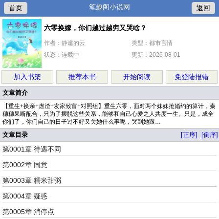
笔趣阁小说网
首页
返回
六零换嫁，你们越过越穷又哭啥？
作者：静谧的云
类型：都市言情
状态：连载中
更新：2026-08-01
加入书架
推荐本书
开始阅读
免登陆报错
文章简介
【重生+换亲+虐渣+发家致富+对照组】重生六零，面对两个妹妹抢婚约的算计，秦
穗穗果断配合，只为了摆脱这些关系，能够和自己心爱之人共度一生。只是，成全
你们了，你们自己的日子过不好又关她什么事呢，哭到她跟…
文章目录
[正序]
[倒序]
第0001章 待遇不同
第0002章 同意
第0003章 糯米甜粥
第0004章 疑惑
第0005章 消停点