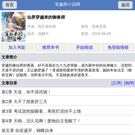
笔趣阁小说网
首页
返回
仙界穿越来的御兽师
作者：四月末的风
类型：恐怖灵异
状态：连载中
更新：2026-08-05
加入书架
推荐本书
开始阅读
免登陆报错
文章简介
穿越到修仙界的青菡，好不容易在九十九岁突破，成为最年轻的化神修士。没想到
天道不讲武德，又让她穿越了！变成病弱废材学渣的青菡发现，她的本命法宝《御
兽宝典》还能用，当即表示不慌。不花钱捡来的宠兽天…
文章目录
[正序]
[倒序]
第1章 天道，你不讲武德！
第2章 大不了熬夜肝三天
第3章 考试居然能睡着，果然烂泥扶不上墙
第4章 天呐，活久见啊！废物自主觉醒了！
第五章 你若盛开，蝴蝶自来