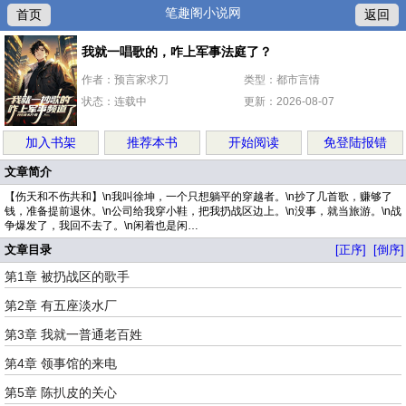
笔趣阁小说网
首页
返回
我就一唱歌的，咋上军事法庭了？
作者：预言家求刀
类型：都市言情
状态：连载中
更新：2026-08-07
加入书架
推荐本书
开始阅读
免登陆报错
文章简介
【伤天和不伤共和】\n我叫徐坤，一个只想躺平的穿越者。\n抄了几首歌，赚够了
钱，准备提前退休。\n公司给我穿小鞋，把我扔战区边上。\n没事，就当旅游。\n战
争爆发了，我回不去了。\n闲着也是闲…
文章目录
[正序]
[倒序]
第1章 被扔战区的歌手
第2章 有五座淡水厂
第3章 我就一普通老百姓
第4章 领事馆的来电
第5章 陈扒皮的关心