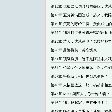
第13章 犹如砍瓜切菜般的碾压，这就
第16章 五分钟清图达成！起来，我
第19章 沉淀的哼哈二将，疑似戒过
第22章 我没打过蓝莓酱板鸭OR别让
第25章 浩天：这就是电子竞技的魅
第28章 露娜换装，英姿飒爽
第31章 顶级扮演！这不是阿祖本人
第34章 佰泽：什么撞车彦祖啊，你
第37章 答应我，别让你烟总演傻子！
第40章 人情世故这一块，杨起家相邀
第43章 M700架西大，你一枪入魂？
第46章 我，杨起家，没有开挂！！
第49章 很久没玩？退下！我要开始