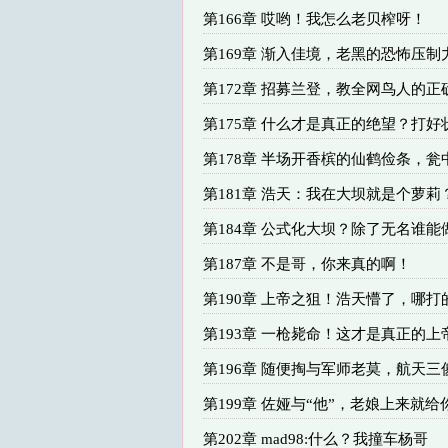
第166章 哎哟！我怎么老贝榨呀！
第169章 渐入佳境，老黑的恐怖压制
第172章 招募兰登，教全网鸟人的正
第175章 什么才是真正的绝望？打好
第178章 半场开香槟的仙鹤俭条，瓮
第181章 浩天：我在大坝就是个萝莉
第184章 公式化大坝？除了无名谁能
第187章 不是哥，你来真的啊！
第190章 上帝之狙！浩天懵了，哪打
第193章 一枪毙命！这才是真正的上
第196章 随便掏与军师老莫，航天三
第199章 佐娅与“他”，老娘上来就给
第202章 mad98:什么？我撞车杨哥