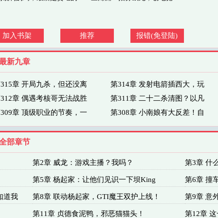
加入书架
推荐
报错(免登陆)
》最新九章
315章 开局九杀，但还没离
第314章 发射电箭插西大，玩
312章 偶遇考核哥无法战胜
第311章 二十二杀清图？以凡
309章 顶级职业的节奏，一
第308章 小南娘有大反差！自
》全部章节
第2章 威龙：游戏主播？我吗？
第3章 
第5章 杨起家：让他们见识一下坝King
第6章 
知道我
第8章 联动杨起家，GTI魔王双护上线！
第9章 意
第11章 贞德食泥鸭，邪恶猫猫头！
第12章 