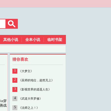
其他小说
全本小说
临时书架
猜你喜欢
1
《大梦主》
2
《巫师的地位，超然无上》
3
《影视世界的逍遥人生》
4
《武道大帝罗修》
\n穿
到善战
5
《法师之上！》