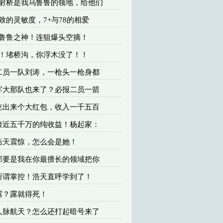
 发射桥是我乌鲁鲁的领地，给他们
极致的灵敏度，7+与78的相爱
乌鲁鲁之神！连狙爆头空摘！
啊！堵桥沟，你浮木没了！！
 二员一队刘涛，一枪头一枪身都
 牢大那队也来了？必报二员一箭
 吃出来个大红包，收入一千五百
 接近五千万的纯收益！杨起家：
 浩天震惊，怎么会是她！
 那要是我在你最擅长的领域把你
 所谓掌控！浩天直呼学到了！
 露？露就得死！
 人脉航天？怎么还打起暗号来了