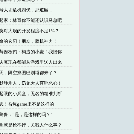
零号大坝危机四伏，那道幽...
 杨起家：林哥你不能还认识马总吧
人类对大坝的开发程度不足1%？
 致命的玄刃！朋友，脑机神力！
 蓝莓酱板鸭：构造的小麦！我恨你
 哈夫克现在都能从游戏里送人出来
 逆天，隔空熟图巴别塔都来了？
 幽默静步人，奶龙大人直呼恶心！
 不起眼的小兵盒，无名的精准判断
可恶！旮旯game里不是这样的
乌鲁鲁：“是，是这样的吗？”
 明明就是枪不行，关我人什么事？