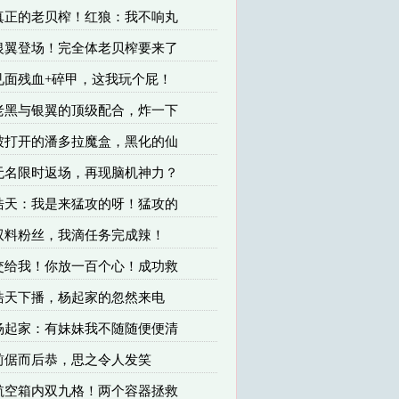
 真正的老贝榨！红狼：我不响丸
 银翼登场！完全体老贝榨要来了
 见面残血+碎甲，这我玩个屁！
 老黑与银翼的顶级配合，炸一下
 被打开的潘多拉魔盒，黑化的仙
 无名限时返场，再现脑机神力？
 浩天：我是来猛攻的呀！猛攻的
 双料粉丝，我滴任务完成辣！
 交给我！你放一百个心！成功救
 浩天下播，杨起家的忽然来电
 杨起家：有妹妹我不随随便便清
 前倨而后恭，思之令人发笑
 航空箱内双九格！两个容器拯救