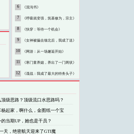
6
《混沌书》
7
《呼吸就变强，筑基修为，宗主》
8
《快穿：等待一个机会》
9
《女神被骗去缅北后，我成了送》
10
《网游：从一场邂逅开始》
11
《寒门童养媳，养出了一门两状》
12
《谍战：我成了最大的特务头子》
什么顶级思路？顶级流口水思路吗？
撞车杨起家，啊什么，金图纸一个宝
外的当期UP，她也是干员？
这一天，绝密航天迎来了GTI魔