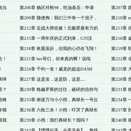
纯当
第206章 杨区对枪98，吃油条后：申请
第207章
第209章 随便掏：我们三中有一个混子，
第210章
第212章 近战大师佐娅！北极星最有力的
第213章
第215章 一周年庆的正式到来，GTI没
第216章
第218章 铁翼虽折，但我的心仍在飞翔！
第219章
击！
第221章 ber哥们，你来真的啊！误闯
第222章
！
第224章 千钧一发！威龙的超远DASH
第225章
演绎
第227章 这是攻，这是防，这是....
第228章
谁？
第230章 格赫罗斯的过往，破碎的信仰与
第231章
他锋
第233章 南玻万与小小拐，典狱长一号位
第234章
作模
第236章 六枪三杀！小拐：吓哭了典狱长
第237章
得我
第239章 小拐：我打典狱长？我吗？
第240章
第242章 【嘿嘿起手，仓库无有】，典狱
第243章