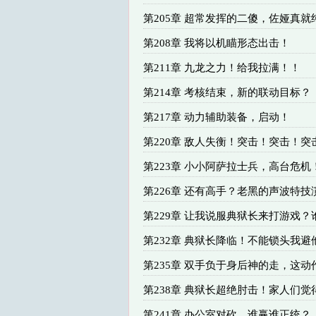
第205章 超常发挥的二傻，佐娅真就
第208章 我将以机瞄形态出击！
第211章 九龙之力！给我拉满！！
第214章 考核结束，新的联动目标？
第217章 动力辅助装备，启动！
第220章 敌人失衡！突击！突击！突
第223章 小小阿萨拉士兵，高台危机
第226章 还有高手？老黑的声波特技
第229章 让我说服典狱长来打游戏？
第232章 典狱长降临！不能锁头我避
第235章 双手负于身后神的走，这动
第238章 典狱长超绝肘击！家人们觉
第241章 办公室对砍，谁赢谁正统？