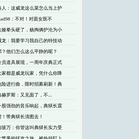
 路人：这威龙这么菜怎么当上护
 mad98：不对！对面女医不
 佐娅拳头硬了，杨掏俩护沦为小
 威龙：我要学习我自己的特技动
 耶？他们怎么这么平静的呢？
 全员道具展现，一周年庆典正式
 大家都是威龙玩家，凭什么你降
 危险进行曲，限时招募刷新！典
 格赫罗斯：又见面了，不...
 一股强劲的音乐响起，典狱长震
 肘！带典狱长清图去！
 南玻万：你管这叫典狱长实力受
 大苹果的猛攻之旅，被外挂盯上