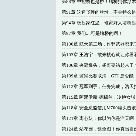
第88章 中控桥也是桥！堵桥狗你浮
第91章 这巡飞弹的丝滑，不会特么
第94章 杨起家红温，谁家好人堵桥
第97章 我们....可是堵桥的啊！
第100章 航天第二场，作弊武器都来
第103章 王浩宇：敢来核心就让你看
第106章 夹缝爆头，杨哥要站起来了
第109章 监狱比赛取消，GTI 是否能
第112章 冠军到手，任务完成，浩天
第115章 阿娜伊斯·德穆兰，冷艳女
第118章 安全总监使用M700爆头击败
第121章 离心队：你以为你是浩天啊
第124章 站花园，狙全图！你真当自