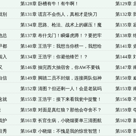
第128章 卧槽有牛！有牛啊！
第129章
就别
第131章 谎言不会伤人，真相才是快刀
第132章
第134章 思路、枪法、战术上的碾压！魔
第135章
他总
第137章 布什戈门！瞬爆虎蹲！？要把牢
第138章
甲都
第140章 王浩宇：我想当你榜一，我想给
第141章
闯入
第134章 王浩宇：你避他锋芒！？
第144章
又
第146章 抽完西大抽宿舍，你AW不要钱
第147章
自信
第149章 脚踏二员不封烟，连接两队似神
第150章
第152章 清图？但还剩一人！会是老鼠吗
第153章
这就
第155章 王浩宇：接下来看我瓮中捉鳖！
第156章
能
第158章 对面是真红狼？那他会夺舍不？
第159章
找护
第161章 长官生病，小哓烟要单三清图航
第162章
目秀
第164章 小晓烟：不愧是我的惊世智慧！
第165章