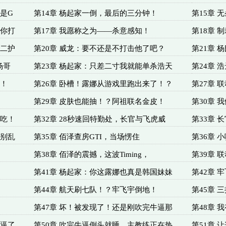
是G
第14章 杨起家一倒，最后的三分钟！
第15章
陪你打
第17章 我愿称之为——杀意感知！
第18章 
的二护
第20章 威龙：要不还是不打击他了吧？
第21章 
杨哥
第23章 杨起家：只差二寸我就能单杀浩天
第24章 
力！
第26章 卧槽！露娜从游戏里跑出来了！？
第27章
第29章 皮肤也能抽！？阿祖联名金皮！
第30章 我做
我吃！
第32章 28秒速回特勤处，长官与飞虎威
第33章
们别乱
第35章 佰泽查房GTI，当场愣住
第36章
第38章 佰泽的震撼，这波Timing，
第39章 
第41章 杨起家：你这露娜也真是韩国妹妹
第42章 
第44章 航天刷七队！？牢飞宇倒地！
第45章
第47章 坏！被发现了！还是刚吹完牛逼那
第48章
装逼了
第50章 吹完牛逼倒头就睡，主教练正在热
第51章 