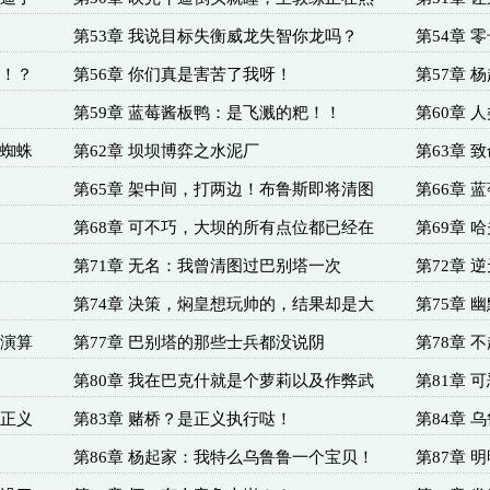
第53章 我说目标失衡威龙失智你龙吗？
第54章 
谋！？
第56章 你们真是害苦了我呀！
第57章
第59章 蓝莓酱板鸭：是飞溅的粑！！
第60章 
坝蜘蛛
第62章 坝坝博弈之水泥厂
第63章
第65章 架中间，打两边！布鲁斯即将清图
第66章
第68章 可不巧，大坝的所有点位都已经在
第69章
第71章 无名：我曾清图过巴别塔一次
第72章
第74章 决策，焖皇想玩帅的，结果却是大
第75章
局演算
第77章 巴别塔的那些士兵都没说阴
第78章
第80章 我在巴克什就是个萝莉以及作弊武
第81章 
最正义
第83章 赌桥？是正义执行哒！
第84章 
第86章 杨起家：我特么乌鲁鲁一个宝贝！
第87章