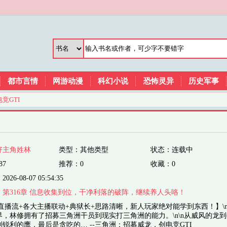
都市言情
网游动漫
科幻小说
恐怖灵异
历史军事
竞GTI
好主角姓林
类型：其他类型
状态：连载中
87
推荐：0
收藏：0
6-08-07 05:54:35
：
第316章 信息收集到位，干净利落的破阵，继续养人头咯！
直播流+各大主播联动+典狱长+思路清晰，新人玩家绝对能学到东西！】\n
界，林修拥有了招募三角洲干员到现实打三角洲的能力。\n\n从威风的龙
锐利的鹰，最后是贪吃的… --三角洲：招募威龙，创电竞GTI