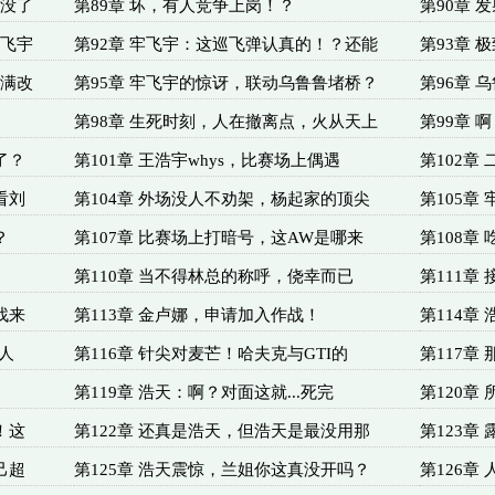
木没了
第89章 坏，有人竞争上岗！？
第90章
是飞宇
第92章 牢飞宇：这巡飞弹认真的！？还能
第93章 
起满改
第95章 牢飞宇的惊讶，联动乌鲁鲁堵桥？
第96章 
第98章 生死时刻，人在撤离点，火从天上
第99章 
了？
第101章 王浩宇whys，比赛场上偶遇
第102章
看刘
第104章 外场没人不劝架，杨起家的顶尖
第105章
？
第107章 比赛场上打暗号，这AW是哪来
第108章
第110章 当不得林总的称呼，侥幸而已
第111章
找来
第113章 金卢娜，申请加入作战！
第114章
强人
第116章 针尖对麦芒！哈夫克与GTI的
第117章
第119章 浩天：啊？对面这就...死完
第120章
！这
第122章 还真是浩天，但浩天是最没用那
第123章
己超
第125章 浩天震惊，兰姐你这真没开吗？
第126章