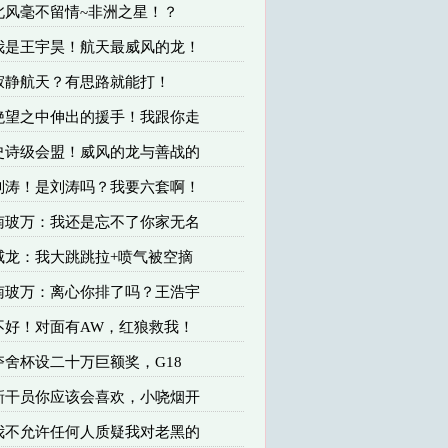
 北风毫不留情~非洲之星！？
 我是王宇昊！航天最威风的龙！
 寂静航天？有思路就能打！
 绝望之中伸出的援手！我跟你走
 史诗级会盟！威风的龙与善战的
 刘涛！是刘涛吗？我要六套啊！
 南玻万：我还是忘不了你家无名
 威龙：我大跳跳拉+喷气被空摘
 南玻万：离心你排了吗？王浩宇
 不好！对面有AW，红狼救我！
 夺舍杯设二十万巨额奖，G18
 新干员你应该会喜欢，小哓烟开
 我不允许任何人质疑我对老黑的