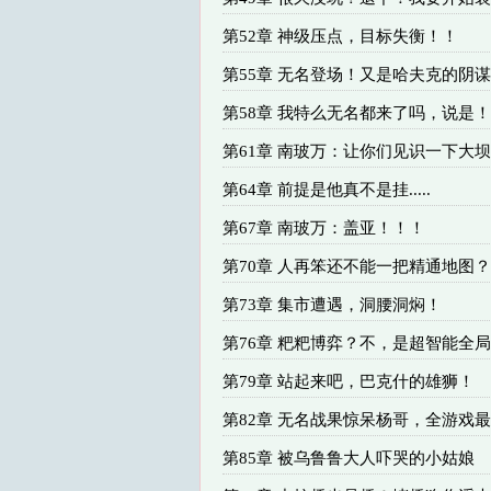
第52章 神级压点，目标失衡！！
第55章 无名登场！又是哈夫克的阴
第58章 我特么无名都来了吗，说是！
第61章 南玻万：让你们见识一下大
第64章 前提是他真不是挂.....
第67章 南玻万：盖亚！！！
第70章 人再笨还不能一把精通地图？
第73章 集市遭遇，洞腰洞焖！
第76章 粑粑博弈？不，是超智能全
第79章 站起来吧，巴克什的雄狮！
第82章 无名战果惊呆杨哥，全游戏
第85章 被乌鲁鲁大人吓哭的小姑娘