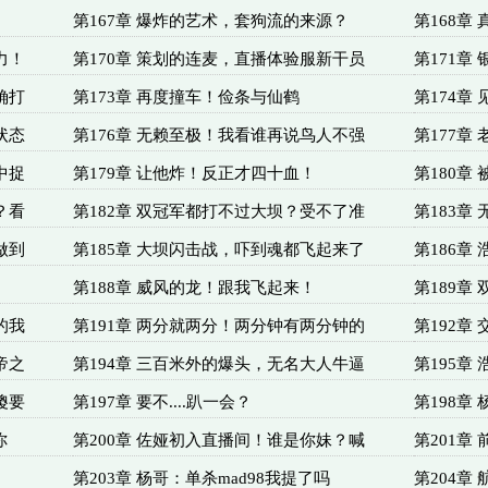
第167章 爆炸的艺术，套狗流的来源？
第168章
力！
第170章 策划的连麦，直播体验服新干员
第171章
确打
第173章 再度撞车！俭条与仙鹤
第174章
状态
第176章 无赖至极！我看谁再说鸟人不强
第177章
中捉
第179章 让他炸！反正才四十血！
第180章
？看
第182章 双冠军都打不过大坝？受不了准
第183章
做到
第185章 大坝闪击战，吓到魂都飞起来了
第186章
第188章 威风的龙！跟我飞起来！
第189章
的我
第191章 两分就两分！两分钟有两分钟的
第192章
帝之
第194章 三百米外的爆头，无名大人牛逼
第195章
傻要
第197章 要不....趴一会？
第198章
你
第200章 佐娅初入直播间！谁是你妹？喊
第201章
第203章 杨哥：单杀mad98我提了吗
第204章