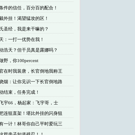
 无条件的信任，百分百的配合！
制裁外挂！渴望猛攻的区！
杨氏圣经，我是来干嘛的？
浩天：一打一优势在我！
 联动浩天？但干员真是露娜吗？
野，你100percent
 长官在时我装唐，长官倒地我称王
 小哓烟：让你见识一下长官倒地路
联动结束，任务完成！
牢飞宇66，杨起家：飞宇哥，士
 三把连狙直架！堪比外挂的闪身狙
 我有一计！林哥你自己平时爱玩三
让这群串子知道残忍！！