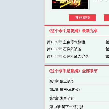
开始阅读
《这个杀手是赘婿》最新九章
第1539章 血色瘴气翻涌
第
第1536章 石像阵被破
第
第1533章 石像阵金光护罩
第
《这个杀手是赘婿》全部章节
第1章 狼王陨落
第4章 暗网‘黑蝴蝶’
第7章 绑匪全死
第10章 留下一根手指