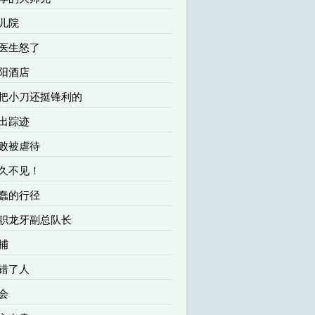
孤儿院
周医生怒了
天阳酒店
这把小刀还挺锋利的
露出踪迹
战败被虐待
好久不见！
愚蠢的行径
挂职龙牙副总队长
拘捕
抓错了人
酒会