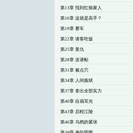
第13章 找到红狼家人
第16章 这就是高手？
第19章 赛车
第22章 请客吃饭
第25章 复仇
第28章 送请帖
第31章 被点穴
第34章 人间炼狱
第37章 拿出全部实力
第40章 自扇耳光
第43章 启程江陵
第46章 乌鸦的紧张
第49章 身陷囹圄