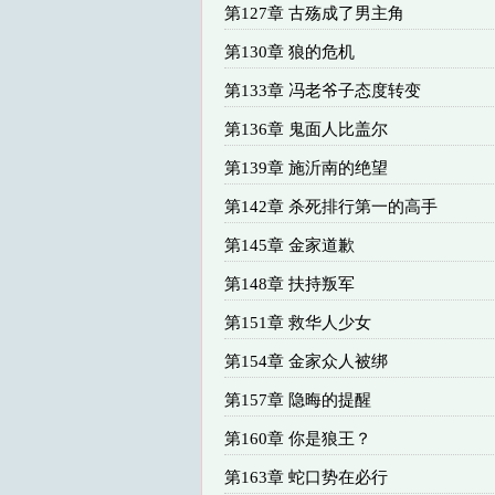
第127章 古殇成了男主角
第130章 狼的危机
第133章 冯老爷子态度转变
第136章 鬼面人比盖尔
第139章 施沂南的绝望
第142章 杀死排行第一的高手
第145章 金家道歉
第148章 扶持叛军
第151章 救华人少女
第154章 金家众人被绑
第157章 隐晦的提醒
第160章 你是狼王？
第163章 蛇口势在必行