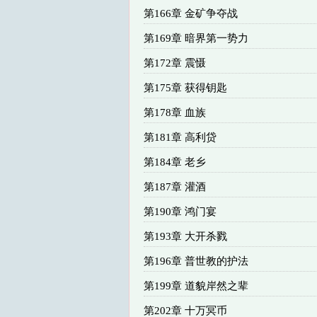
第166章 金矿争夺战
第169章 暗界第一势力
第172章 震慑
第175章 获得钥匙
第178章 血族
第181章 高利贷
第184章 老乡
第187章 灌酒
第190章 鸿门宴
第193章 大开杀戮
第196章 普世教的护法
第199章 道貌岸然之辈
第202章 十万冥币