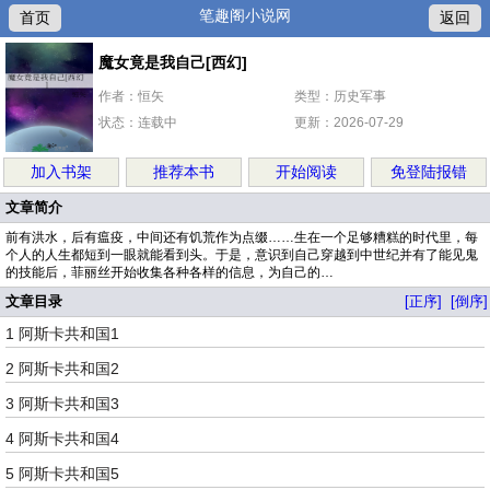
笔趣阁小说网
首页
返回
魔女竟是我自己[西幻]
作者：恒矢
类型：历史军事
状态：连载中
更新：2026-07-29
加入书架
推荐本书
开始阅读
免登陆报错
文章简介
前有洪水，后有瘟疫，中间还有饥荒作为点缀……生在一个足够糟糕的时代里，每
个人的人生都短到一眼就能看到头。于是，意识到自己穿越到中世纪并有了能见鬼
的技能后，菲丽丝开始收集各种各样的信息，为自己的…
文章目录
[正序]
[倒序]
1 阿斯卡共和国1
2 阿斯卡共和国2
3 阿斯卡共和国3
4 阿斯卡共和国4
5 阿斯卡共和国5