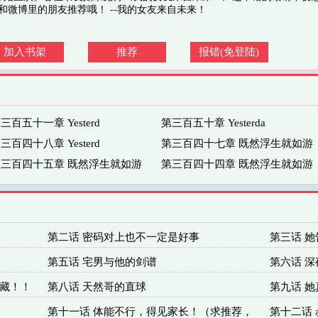
和微博里的朋友推荐哦！ --我的女友来自未来！
加入书架
推荐
报错(免登陆)
三百五十一章 Yesterd
第三百五十章 Yesterda
三百四十八章 Yesterd
第三百四十七章 既然浮生就如游
第三百四十五章 既然浮生就如游
第三百四十四章 既然浮生就如游
第二话 密码对上也不一定是好事
第三话 
第五话 宅男与他的剑谱
第六话 
收藏！！
第八话 天然哥的直球
第九话 她
第十一话 体能不行，得见家长！（求推荐，
第十二话