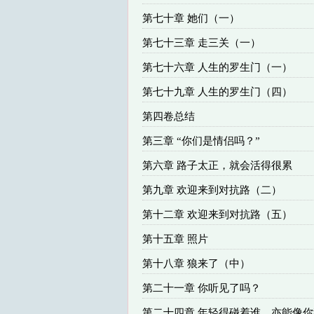
第七十章 她们（一）
第七十三章 走三关（一）
第七十六章 人生的罗生门（一）
第七十九章 人生的罗生门（四）
第四卷总结
第三章 “你们是情侣吗？”
第六章 路子太正，就会活得很累
第九章 欢迎来到对抗路（二）
第十二章 欢迎来到对抗路（五）
第十五章 照片
第十八章 狼来了（中）
第二十一章 你听见了吗？
第二十四章 年轻得碰着谁，亦能像