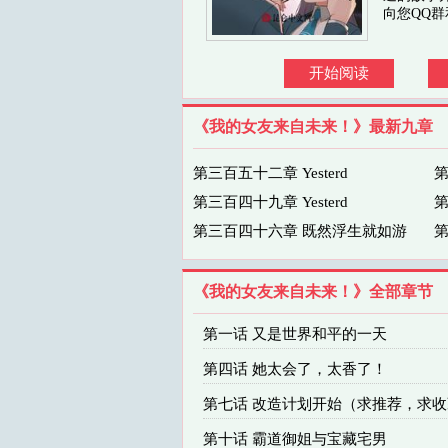
向您QQ群
开始阅读
《我的女友来自未来！》最新九章
第三百五十二章 Yesterd
第
第三百四十九章 Yesterd
第
第三百四十六章 既然浮生就如游
《我的女友来自未来！》全部章节
第一话 又是世界和平的一天
第四话 她太会了，太香了！
第七话 改造计划开始（求推荐，求
第十话 霸道御姐与宝藏宅男