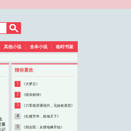
其他小说
全本小说
临时书架
猜你喜欢
1
《大梦主》
2
《猎杀财神》
3
《六零柴房通现代，兄妹捡菜把》
4
《红楼芳华，权倾天下》
生
是重
5
《四合院：从摆地摊开始》
忘记