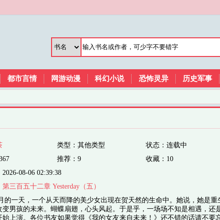
都市言情
网游动漫
科幻小说
恐怖灵异
历史军事
茶
类型：其他类型
状态：连载中
367
推荐：9
收藏：10
6-08-06 02:39:38
：
第三百五十二章 Yesterday（五）
九月的一天，一个从天而降的美少女出现在贺天然的生命中。她说，她是重
改变男孩的未来。蝴蝶扇翅，心头风起。于是乎，一场场不知是相遇，还
开始上演。各位书友如果觉得《我的女友来自未来！》还不错的话请不要