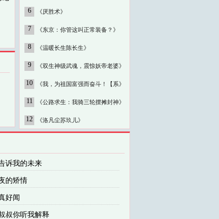
6
《厌胜术》
7
《东京：你管这叫正常装备？》
8
《温暖长生陈长生》
9
《双生神级武魂，震惊妖帝老婆》
10
《我，为祖国富强而奋斗！【系》
11
《公路求生：我骑三轮摆摊封神》
12
《洛凡尘苏玖儿》
她告诉我的未来
深夜的矫情
真好闻
 叔叔你听我解释