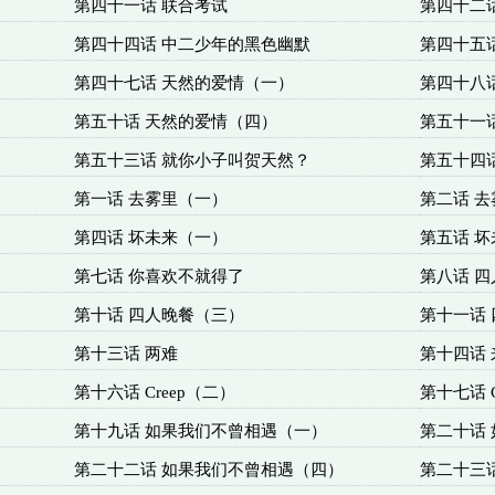
第四十一话 联合考试
第四十二
第四十四话 中二少年的黑色幽默
第四十五
第四十七话 天然的爱情（一）
第四十八
第五十话 天然的爱情（四）
第五十一
第五十三话 就你小子叫贺天然？
第五十四
第一话 去雾里（一）
第二话 
第四话 坏未来（一）
第五话 
第七话 你喜欢不就得了
第八话 
第十话 四人晚餐（三）
第十一话
第十三话 两难
第十四话
第十六话 Creep（二）
第十七话 C
第十九话 如果我们不曾相遇（一）
第二十话
第二十二话 如果我们不曾相遇（四）
第二十三