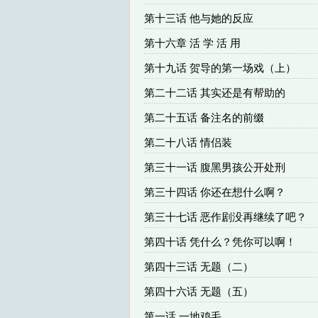
第十三话 他与她的反应
第十六章 活 学 活 用
第十九话 贺导的第一场戏（上）
第二十二话 其实还是有帮助的
第二十五话 备注名的前缀
第二十八话 情侣装
第三十一话 腹黑男孩公开处刑
第三十四话 你还在想什么啊？
第三十七话 恶作剧没再继续了吧？
第四十话 凭什么？凭你可以啊！
第四十三话 无题（二）
第四十六话 无题（五）
第一话 一地鸡毛