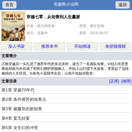
笔趣阁小说网
首页
返回
穿越七零，从知青到人生赢家
作者：路过的街角
类型：都市言情
状态：连载中
更新：2026-08-07
加入书架
推荐本书
开始阅读
免登陆报错
文章简介
江林穿越后一头扎进了激昂年代的东北农村，成为了一名插队知青。\n别人吃苦受
累他却因为外挂成了村民们拥护的能耐人，开始上山打猎下水捉鱼，享受起了这段
难得的人生经历。\n各色小花陪伴左右，让他不知如何取舍…
文章目录
[正序]
[倒序]
第1章 穿越70年代
第2章 条件艰苦的知青点
第3章 被嫌弃的新知青
第4章 宴无好宴
第5章 女生们的冲突