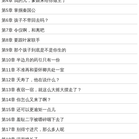
第4章 我的儿，爹娘来给你做主了
第5章 掌掴秦国公
第6章 孩子不带回去吗？
第7章 令仪啊，和离吧
第8章 要跟叶家联手
第9章 那个孩子到底是不是你生的
第10章 半边月的药引只有一份
第11章 不准再和晏怀卿共处一室
第12章 夭寿了，他在说什么？
第13章 夜宿一宿，就这么大摇大摆走了？
第14章 你怎么又来了啊？
第15章 还可以更逾矩一点儿
第16章 羞耻二字被嚼碎咽下去了
第17章 别得寸进尺，那么多人呢