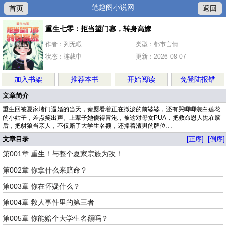
笔趣阁小说网
首页
返回
重生七零：拒当望门寡，转身高嫁
作者：列无暇
类型：都市言情
状态：连载中
更新：2026-08-07
加入书架
推荐本书
开始阅读
免登陆报错
文章简介
重生回被夏家堵门逼婚的当天，秦愿看着正在撒泼的前婆婆，还有哭唧唧装白莲花
的小姑子，差点笑出声。上辈子她傻得冒泡，被这对母女PUA，把救命恩人抛在脑
后，把豺狼当亲人，不仅赔了大学生名额，还捧着渣男的牌位…
文章目录
[正序]
[倒序]
第001章 重生！与整个夏家宗族为敌！
第002章 你拿什么来赔命？
第003章 你在怀疑什么？
第004章 救人事件里的第三者
第005章 你能赔个大学生名额吗？