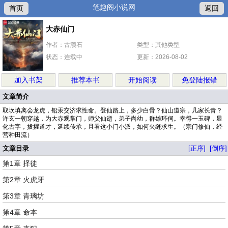
笔趣阁小说网
首页
返回
大赤仙门
作者：古顽石
类型：其他类型
状态：连载中
更新：2026-08-02
加入书架
推荐本书
开始阅读
免登陆报错
文章简介
取坎填离会龙虎，铅汞交济求性命。登仙路上，多少白骨？仙山道宗，几家长青？
许玄一朝穿越，为大赤观掌门，师父仙逝，弟子尚幼，群雄环伺。幸得一玉碑，显
化古字，拔擢道才，延续传承，且看这小门小派，如何夹缝求生。（宗门修仙，经
营种田流）
文章目录
[正序]
[倒序]
第1章 择徒
第2章 火虎牙
第3章 青璃坊
第4章 命本