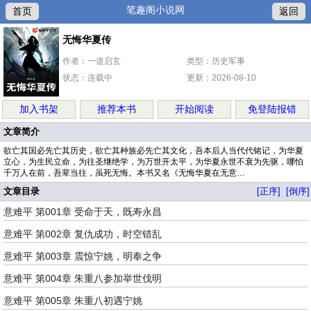
笔趣阁小说网
首页
返回
无悔华夏传
作者：一道启玄
类型：历史军事
状态：连载中
更新：2026-08-10
加入书架
推荐本书
开始阅读
免登陆报错
文章简介
欲亡其国必先亡其历史，欲亡其种族必先亡其文化，吾本后人当代代铭记，为华夏
立心，为生民立命，为往圣继绝学，为万世开太平，为华夏永世不衰为先驱，哪怕
千万人在前，吾辈当往，虽死无悔。本书又名《无悔华夏在无意…
文章目录
[正序]
[倒序]
意难平 第001章 受命于天，既寿永昌
意难平 第002章 复仇成功，时空错乱
意难平 第003章 震惊宁姚，明奉之争
意难平 第004章 朱重八参加举世伐明
意难平 第005章 朱重八初遇宁姚