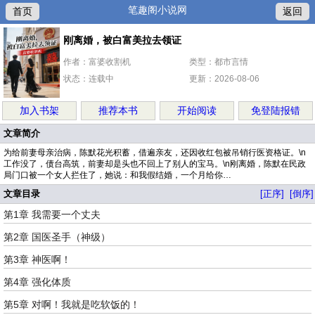
笔趣阁小说网
首页
返回
刚离婚，被白富美拉去领证
作者：富婆收割机
类型：都市言情
状态：连载中
更新：2026-08-06
加入书架
推荐本书
开始阅读
免登陆报错
文章简介
为给前妻母亲治病，陈默花光积蓄，借遍亲友，还因收红包被吊销行医资格证。\n
工作没了，债台高筑，前妻却是头也不回上了别人的宝马。\n刚离婚，陈默在民政
局门口被一个女人拦住了，她说：和我假结婚，一个月给你…
文章目录
[正序]
[倒序]
第1章 我需要一个丈夫
第2章 国医圣手（神级）
第3章 神医啊！
第4章 强化体质
第5章 对啊！我就是吃软饭的！