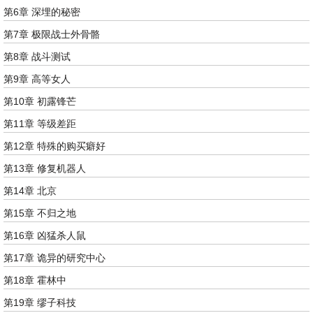
第6章 深埋的秘密
第7章 极限战士外骨骼
第8章 战斗测试
第9章 高等女人
第10章 初露锋芒
第11章 等级差距
第12章 特殊的购买癖好
第13章 修复机器人
第14章 北京
第15章 不归之地
第16章 凶猛杀人鼠
第17章 诡异的研究中心
第18章 霍林中
第19章 缪子科技