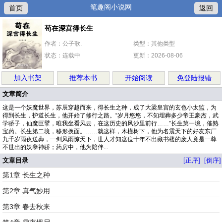
笔趣阁小说网
首页
返回
苟在深宫得长生
作者：公子歌.
类型：其他类型
状态：连载中
更新：2026-08-06
加入书架
推荐本书
开始阅读
免登陆报错
文章简介
这是一个妖魔世界，苏辰穿越而来，得长生之种，成了大梁皇宫的玄色小太监，为
得到长生，护道长生，他开始了修行之路。“岁月悠悠，不知埋葬多少帝王豪杰，武
学骄子，仙魔巨擘，唯我坐看风云，在这历史的风沙里前行……”长生第一境，催熟
宝药。长生第二境，移形换面。……就这样，木槿树下，他为名震天下的好友东厂
九千岁雨夜送葬，一剑风雨惊天下，世人才知这位十年不出藏书楼的废人竟是一尊
不世出的妖孽神骄；药房中，他为陪伴...
文章目录
[正序]
[倒序]
第1章 长生之种
第2章 真气妙用
第3章 春去秋来