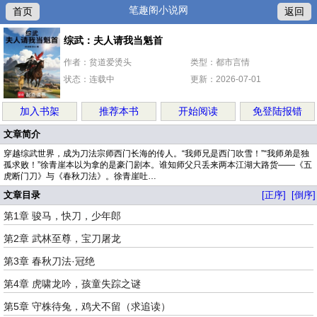
笔趣阁小说网
首页
返回
综武：夫人请我当魁首
作者：贫道爱烫头
类型：都市言情
状态：连载中
更新：2026-07-01
加入书架
推荐本书
开始阅读
免登陆报错
文章简介
穿越综武世界，成为刀法宗师西门长海的传人。“我师兄是西门吹雪！”“我师弟是独
孤求败！”徐青崖本以为拿的是豪门剧本。谁知师父只丢来两本江湖大路货——《五
虎断门刀》与《春秋刀法》。徐青崖吐…
文章目录
[正序]
[倒序]
第1章 骏马，快刀，少年郎
第2章 武林至尊，宝刀屠龙
第3章 春秋刀法·冠绝
第4章 虎啸龙吟，孩童失踪之谜
第5章 守株待兔，鸡犬不留（求追读）