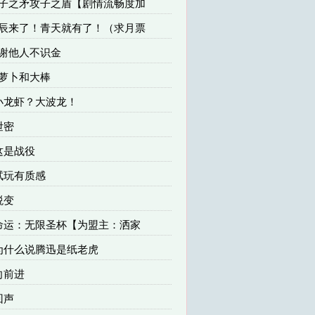
 以子之矛攻子之盾【剧情流畅度加
 星辰来了！青天就有了！（求月票
感谢他人不识金
胡萝卜和大棒
 小龙虾？大波龙！
泄密
 这是战役
 试玩有质感
蜕变
 命运：无限圣杯【为盟主：洒家
 为什么说腾迅是纸老虎
 向前进
回声