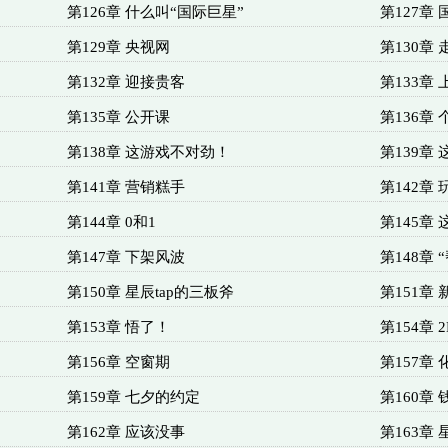
第126章 什么叫“国际巨星”
第127章
第129章 央视网
第130章
第132章 迎接贵客
第133章
第135章 公开课
第136章
第138章 这游戏不对劲！
第139章
第141章 营销糕手
第142章 
第144章 0和1
第145章
第147章 下架风波
第148章 
第150章 星辰tap的三板斧
第151章
第153章 悟了！
第154章 2
第156章 空窗期
第157章 
第159章 七夕的约定
第160章
第162章 应该没事
第163章