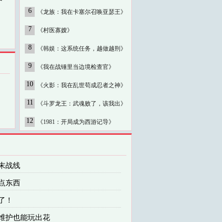
6
《龙族：我在卡塞尔召唤亚瑟王》
7
《村医寡嫂》
8
《韩娱：这系统任务，越做越刑》
9
《我在战锤里当边境检查官》
10
《火影：我在乱世苟成忍者之神》
11
《斗罗龙王：武魂败了，该我出》
12
《1981：开局成为西游记导》
末战线
点东西
了！
 维护也能玩出花