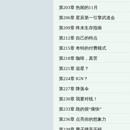
第203章 热闹的11月
第206章 星辰第一引擎武道会
第209章 终末生存指南
第212章 自己的特点
第215章 奇特的付费模式
第218章 咖啡，真苦
第221章 追星？
第224章 IGN？
第227章 降落伞
第230章 我要对线！
第233章 跪的很“痛快”
第236章 点亮你的想象力
第239章 腾子牌高压锅