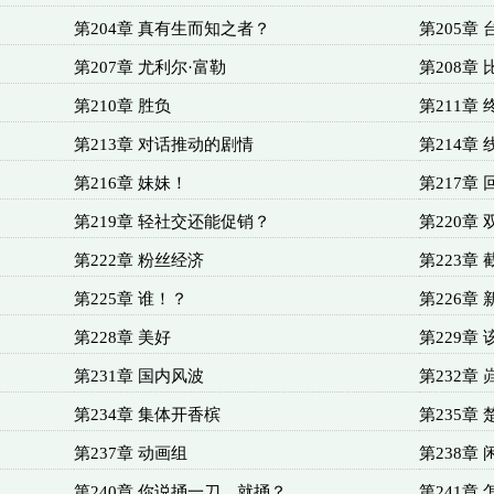
第204章 真有生而知之者？
第205章 
第207章 尤利尔·富勒
第208章 
第210章 胜负
第211章 
第213章 对话推动的剧情
第214章
第216章 妹妹！
第217章 
第219章 轻社交还能促销？
第220章
第222章 粉丝经济
第223章
第225章 谁！？
第226章
第228章 美好
第229章
第231章 国内风波
第232章
第234章 集体开香槟
第235章
第237章 动画组
第238章 
第240章 你说捅一刀，就捅？
第241章