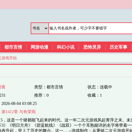
都市言情
网游动漫
科幻小说
恐怖灵异
历史军事
元游戏开始
莹夜
类型：都市言情
状态：连载中
231
推荐：0
收藏：1
6-08-04 03:08:25
：
第1412章 与有荣焉
2015，这是一个猪都能飞起来的时代。这一年二次元游戏风起青萍之末。未
坏3》《明日方舟》《碧蓝航线》《战双》一个个耳熟能详的名字将带着一
冉冉升起，登上了历史的舞台。这一… --游戏制作：从重铸二次元游戏开