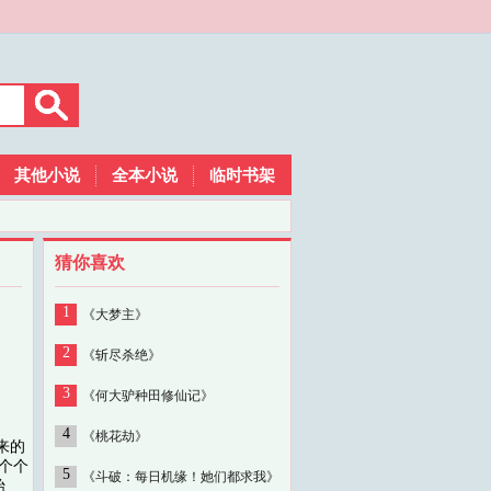
其他小说
全本小说
临时书架
猜你喜欢
1
《大梦主》
2
《斩尽杀绝》
3
《何大驴种田修仙记》
4
《桃花劫》
来的
个个
5
《斗破：每日机缘！她们都求我》
始