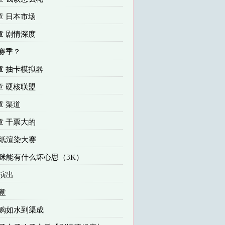
章 日本市场
章 剧情深度
赛季？
章 抽卡模拟器
章 硬核联盟
 渠道
章 干票大的
壁纸渲染大赛
猫咪能有什么坏心思（3K）
强演出
诚意
收购如水到渠成