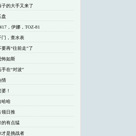
 藤子的大手又来了
玉盘
4417，伊娜，TOZ-81
 开门，查水表
 不要再“往前走”了
 恐怖如斯
高手在“对波”
热情
 老婆！
 哈哈哈
 占领日推
 来的有点猛
 你才是挑战者