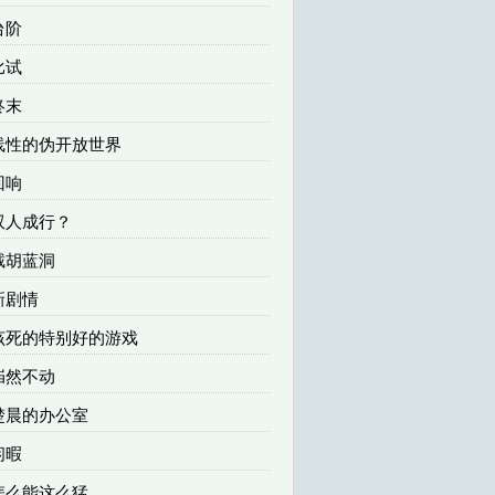
台阶
比试
终末
 线性的伪开放世界
回响
 双人成行？
 截胡蓝洞
 新剧情
 该死的特别好的游戏
 岿然不动
 楚晨的办公室
闲暇
 怎么能这么猛