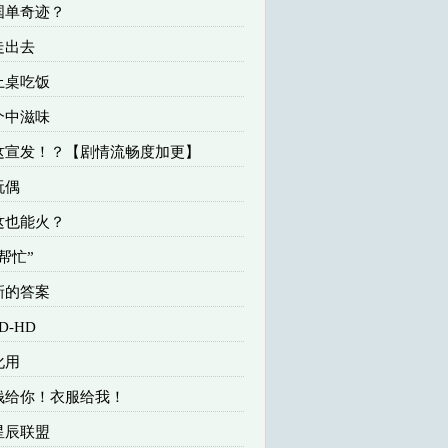
 国单奇迹？
 走出去
 上桌吃饭
 个中滋味
 这宣发！？【剧情流畅度加更】
玩偶
 这也能火？
“帮忙”
 新的答案
D-HD
化用
 钱给你！衣服给我！
 星辰联盟