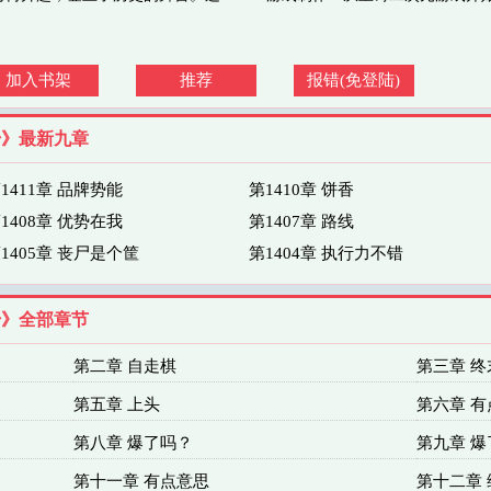
加入书架
推荐
报错(免登陆)
始》最新九章
1411章 品牌势能
第1410章 饼香
1408章 优势在我
第1407章 路线
1405章 丧尸是个筐
第1404章 执行力不错
始》全部章节
第二章 自走棋
第三章 终
第五章 上头
第六章 有
第八章 爆了吗？
第九章 爆
第十一章 有点意思
第十二章