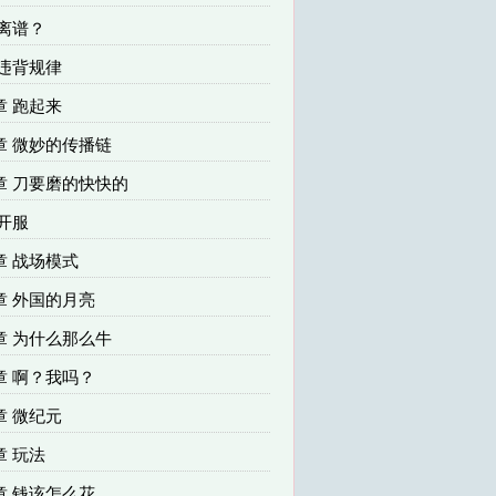
离谱？
 违背规律
章 跑起来
章 微妙的传播链
章 刀要磨的快快的
开服
章 战场模式
章 外国的月亮
章 为什么那么牛
章 啊？我吗？
章 微纪元
 玩法
章 钱该怎么花