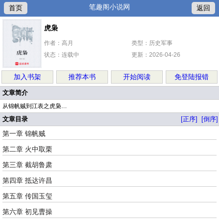
笔趣阁小说网
首页
返回
虎枭
作者：高月
类型：历史军事
状态：连载中
更新：2026-04-26
加入书架
推荐本书
开始阅读
免登陆报错
文章简介
从锦帆贼到江表之虎枭…
文章目录
[正序]
[倒序]
第一章 锦帆贼
第二章 火中取栗
第三章 截胡鲁肃
第四章 抵达许昌
第五章 传国玉玺
第六章 初见曹操