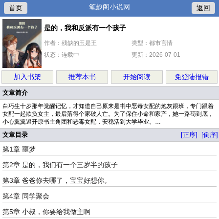
笔趣阁小说网
首页
返回
是的，我和反派有一个孩子
作者：残缺的玉是王
类型：都市言情
状态：连载中
更新：2026-07-01
加入书架
推荐本书
开始阅读
免登陆报错
文章简介
白巧生十岁那年觉醒记忆，才知道自己原来是书中恶毒女配的炮灰跟班，专门跟着
女配一起欺负女主，最后落得个家破人亡。为了保住小命和家产，她一路苟到底，
小心翼翼避开原书主角团和恶毒女配，安稳活到大学毕业。…
文章目录
[正序]
[倒序]
第1章 噩梦
第2章 是的，我们有一个三岁半的孩子
第3章 爸爸你去哪了，宝宝好想你。
第4章 同学聚会
第5章 小叔，你要给我做主啊