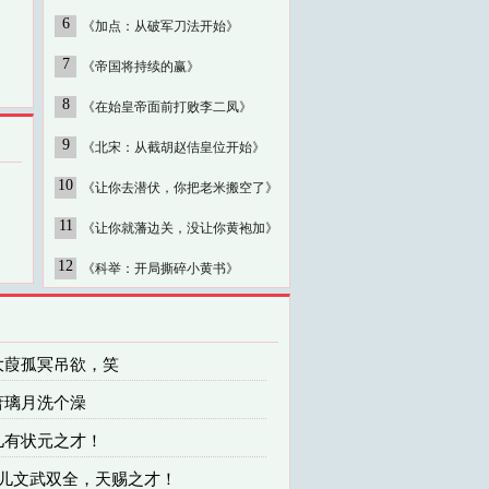
6
《加点：从破军刀法开始》
7
《帝国将持续的赢》
8
《在始皇帝面前打败李二凤》
9
《北宋：从截胡赵佶皇位开始》
10
《让你去潜伏，你把老米搬空了》
11
《让你就藩边关，没让你黄袍加》
12
《科举：开局撕碎小黄书》
大葭孤冥吊欲，笑
萧璃月洗个澡
儿有状元之才！
我儿文武双全，天赐之才！