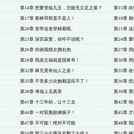
第14章 想要登临九五，怎能无立足之基？
第15章 
第17章 那林羽简直不是人！
第18章 
第20章 皇帝这老登精着呢。
第21章 
第23章 深宫寂寞，你咋不说呢？
第24章 
第26章 你画我猜左拥右抱
第27章 
第29章 我袁文福就是国舅爷！
第30章 
第32章 林兄竟有仙人之姿！
第33章 
第35章 不管多少次她都适应不了！
第36章 
第38章 考场上见真章
第39章 
第41章 十三年幼，让十三去
第42章
第44章 一对双胞胎俩疯子！
第45章 
第47章 不可能！绝对不可能
第48章 
第50章 那三十七两岂不翻了十倍？
第51章 