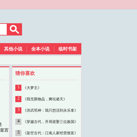
其他小说
全本小说
临时书架
猜你喜欢
1
《大梦主》
2
《我无限物品，爽玩诸天》
3
《洪武苟神：我只想活到永乐拿》
4
《穿越古代，开局迎娶三位敌国》
男
，皇宫
5
《架空古代：江南人家经营致富》