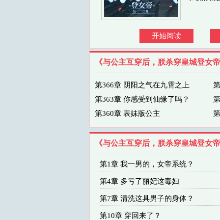
开始阅读
《与公主互穿后，朕杀穿皇城登女
第366章 阴阳之气在九霄之上
第
第363章 你感受到仙缘了吗？
第
第360章 表妹版公主
第
《与公主互穿后，朕杀穿皇城登女
第1章 我一男的，女帝系统？
第4章 多亏了丽妃这毒妇
第7章 清洗这具男子的身体？
第10章 穿回来了？