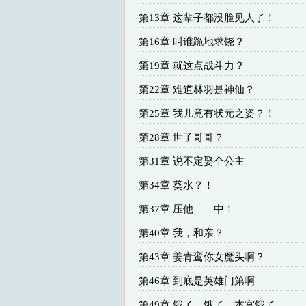
第13章 这辈子都没脸见人了！
第16章 叫谁跪地求饶？
第19章 就这点战斗力？
第22章 难道林羽是神仙？
第25章 我儿竟有状元之姿？！
第28章 世子哥哥？
第31章 说不定娶个公主
第34章 葵水？！
第37章 压他——中！
第40章 我，和亲？
第43章 姜青鸾你女魔头啊？
第46章 到底是英雄门第啊
第49章 饿了、饿了、本宫饿了……