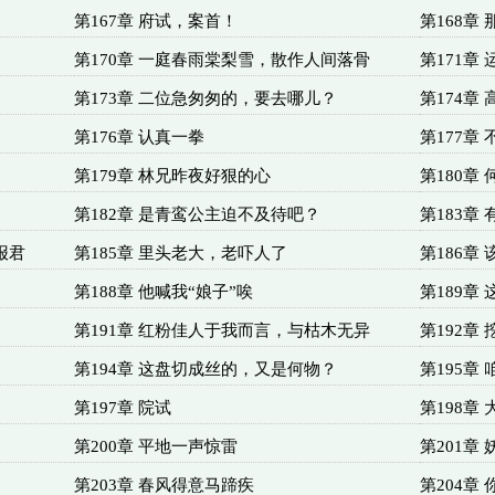
第167章 府试，案首！
第168章
第170章 一庭春雨棠梨雪，散作人间落骨
第171章
第173章 二位急匆匆的，要去哪儿？
第174章
第176章 认真一拳
第177章
第179章 林兄昨夜好狠的心
第180章
第182章 是青鸾公主迫不及待吧？
第183章
报君
第185章 里头老大，老吓人了
第186章
第188章 他喊我“娘子”唉
第189章
第191章 红粉佳人于我而言，与枯木无异
第192章
第194章 这盘切成丝的，又是何物？
第195章
第197章 院试
第198章
第200章 平地一声惊雷
第201章
第203章 春风得意马蹄疾
第204章