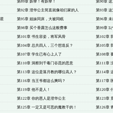
第89章 妖孽！有妖孽！
第90章 
第92章 澄华公主简直就像咱们家的人
第93章 
曲星
第95章 姐妹同床，大被同眠
第96章 
第98章 买个香露怎么这般费事
第99章 Σ
第101章 书生容姿，将军风骨
第102章
第104章 总共四人，三个想造反？
第105章
第107章 学生已有心上人了
第108章
第110章 洞察到千毒门谷昆的恶意
第111章
第113章 这位是落月教的哪位高人？
第114章
第116章 当王爷都这么爽吗？
第117章
第119章 他不是人！
第120章
第122章 你的恩人是澄华公主
第123章
第125章 一定又是可恶的魔教干的！
第126章