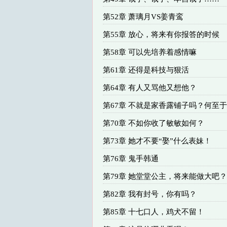
第52章 萧璃月VS姜青鸾
第55章 放心，将来有你报答的时候
第58章 可以先培养着感情嘛
第61章 还得是科技与狠活
第64章 有人又骂他又想他？
第67章 不就是家香露铺子吗？何至
第70章 不如你收了敏敏如何？
第73章 她才不要“娶”什么表妹！
第76章 鬼手韩通
第79章 她堂堂公主，将来能做大吧？
第82章 我有封号，你有吗？
第85章 十七口人，鸡犬不留！