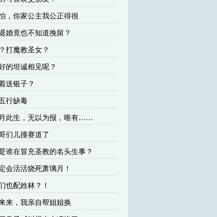
别怕，你家公主我公正得很
被退婚竟也不知道挽留？
我？打魔教圣女？
说好的坦诚相见呢？
抢着送银子？
我五行缺毒
 璃月此生，无以为报，唯有……
跟哥们儿撞赛道了
 又是谁在冒充圣教的名头生事？
一定会活活烧死萧璃月！
你们也配姓林？！
来来来，我亲自帮姐姐换