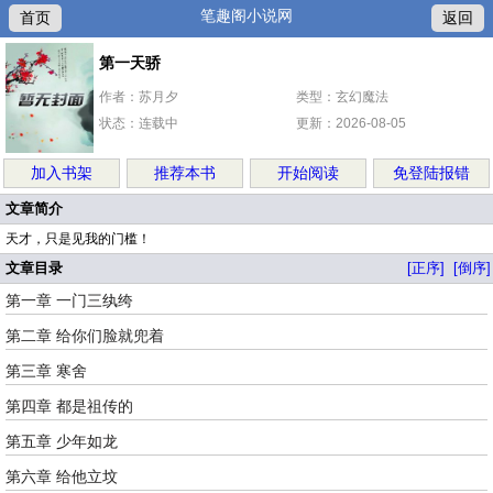
笔趣阁小说网
首页
返回
第一天骄
作者：苏月夕
类型：玄幻魔法
状态：连载中
更新：2026-08-05
加入书架
推荐本书
开始阅读
免登陆报错
文章简介
天才，只是见我的门槛！
文章目录
[正序]
[倒序]
第一章 一门三纨绔
第二章 给你们脸就兜着
第三章 寒舍
第四章 都是祖传的
第五章 少年如龙
第六章 给他立坟