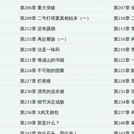
第206章 重大突破
第207章
第209章 二号灯塔案真相始末（一）
第210章
第212章 还有蹊跷
第213章
第215章 再赴耀扬（一）
第216章
第218章 法是一味药
第219章
第221章 堆成山的书籍
第222章
第224章 不可能的团聚
第225章
第227章 烂尾楼
第228章
第230章 漂亮的连衣裙
第231章
第233章 细节决定成败
第234章
第236章 X肉叉烧包
第237章
第239章 那是什么？
第240章 
第242章 你出石头，我出布！
第243章