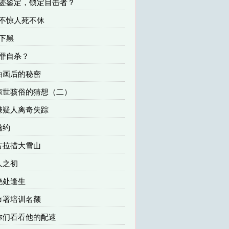
足迹鉴定，锁定目击者？
语不惊人死不休
灯下黑
畏罪自杀？
 油画后的秘密
 惊世骇俗的猜想（二）
 嫌疑人离奇失踪
邀约
 古拉措大雪山
 人之初
 绝处逢生
 市署培训名额
 你们看看他的配速