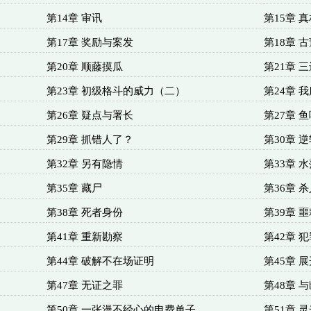
第14章 审讯
第15章 
第17章 奖励与案发
第18章 
第20章 顺藤摸瓜
第21章 
第23章 初级格斗的威力（二）
第24章 
第26章 疑点与署长
第27章 
第29章 抓错人了？
第30章 
第32章 另有隐情
第33章 
第35章 藏尸
第36章 
第38章 死者身份
第39章 
第41章 重新勘察
第42章 
第44章 破解不在场证明
第45章 
第47章 无证之罪
第48章 
第50章 一张漫不经心的电费单子
第51章 