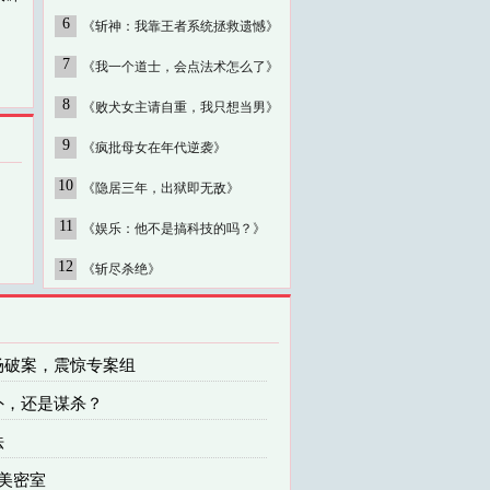
6
《斩神：我靠王者系统拯救遗憾》
7
《我一个道士，会点法术怎么了》
8
《败犬女主请自重，我只想当男》
9
《疯批母女在年代逆袭》
10
《隐居三年，出狱即无敌》
11
《娱乐：他不是搞科技的吗？》
12
《斩尽杀绝》
当场破案，震惊专案组
外，还是谋杀？
法
完美密室