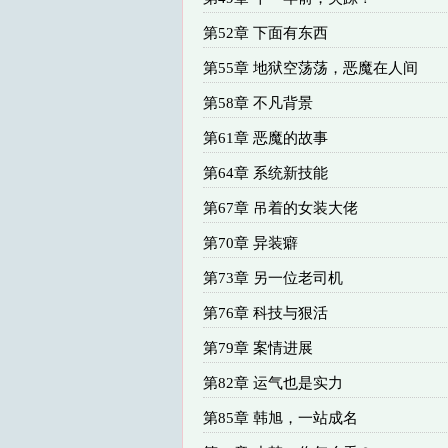
第52章 下面有东西
第55章 地狱空荡荡，恶魔在人间
第58章 不凡背景
第61章 恶魔的故事
第64章 系统新技能
第67章 吊着的女装大佬
第70章 异装癖
第73章 另一位老司机
第76章 科技与狠活
第79章 案情进展
第82章 运气也是实力
第85章 韩旭，一站成名