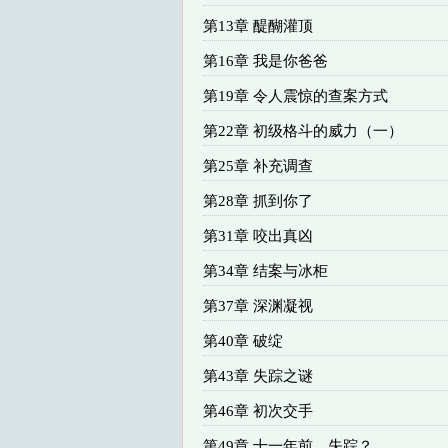
第13章 醍醐灌顶
第16章 我是你爸爸
第19章 令人震惊的查案方式
第22章 初级格斗的威力（一）
第25章 补充调查
第28章 抓到你了
第31章 咬出真凶
第34章 结案与冰柜
第37章 深渊凝视
第40章 破绽
第43章 失踪之谜
第46章 初次交手
第49章 十一年前，失踪？