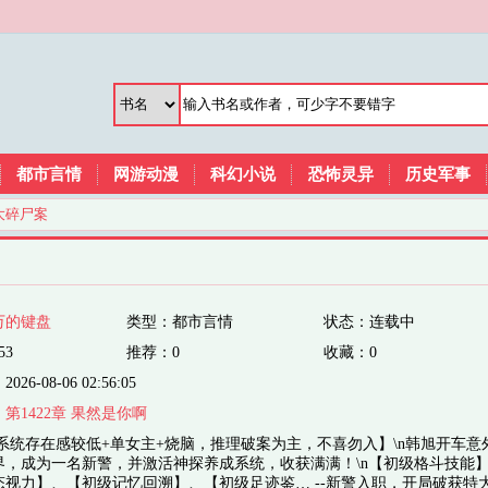
都市言情
网游动漫
科幻小说
恐怖灵异
历史军事
大碎尸案
万的键盘
类型：都市言情
状态：连载中
53
推荐：0
收藏：0
6-08-06 02:56:05
：
第1422章 果然是你啊
【系统存在感较低+单女主+烧脑，推理破案为主，不喜勿入】\n韩旭开车意
界，成为一名新警，并激活神探养成系统，收获满满！\n【初级格斗技能
态视力】、【初级记忆回溯】、【初级足迹鉴… --新警入职，开局破获特