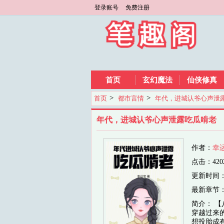
登录账号
免费注册
首页
玄幻魔法
仙侠修真
>
>
首页
都市言情
年代，进城认爷心声泄
年代，进城认爷心声泄露吃瓜啃老
作者：
幸
点击：420
更新时间：202
最新章节
简介： 
穿越过来
想投胎成