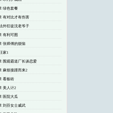
章 绿色套餐
章 有对比才有伤害
 法外狂徒沈老爷子
章 有利可图
章 张师傅的烦恼
汪家1
章 围观霸道厂长谈恋爱
 麻烦接踵而来2
章 看板砖
 美人计2
章 医院大瓜
章 刘芬女士威武