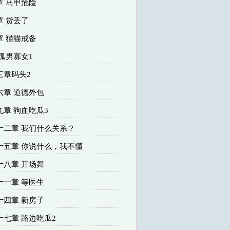
章 马甲危险
章 货丢了
章 猫猫戒备
孤男寡女1
三章码头2
六章 道德外包
章 狗血吃瓜3
十二章 我们什么关系？
十五章 你说什么，我不懂
十八章 开场舞
十一章 等医生
十四章 新房子
七章 路边吃瓜2