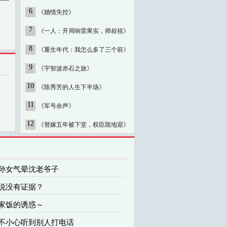
6
《婚情失控》
7
《一人：开局响雷果实，师叔祖》
8
《重生年代：我怎么多了三个前》
9
《宇智波赤石之旅》
10
《陈秀芳的人生下半场》
11
《军号余声》
12
《替嫁五年被下堂，权臣跪地迎》
真孙女气晕沈老爷子
谁说没有证据？
公家饭的诱惑～
 不小心听到别人打电话