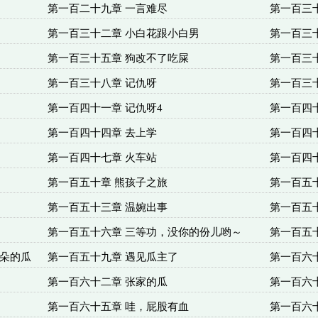
第一百二十九章 一言难尽
第一百三
第一百三十二章 小白花跟小白男
第一百三
第一百三十五章 狗改不了吃屎
第一百三
第一百三十八章 记仇呀
第一百三十
第一百四十一章 记仇呀4
第一百四
第一百四十四章 去上学
第一百四
第一百四十七章 火车站
第一百四
第一百五十章 熊孩子之旅
第一百五
第一百五十三章 温婉出事
第一百五
第一百五十六章 三等功，没你的份儿哟～
第一百五
耳朵的瓜
第一百五十九章 遇见瓜主了
第一百六
第一百六十二章 张家的瓜
第一百六
第一百六十五章 哇，屁股有血
第一百六