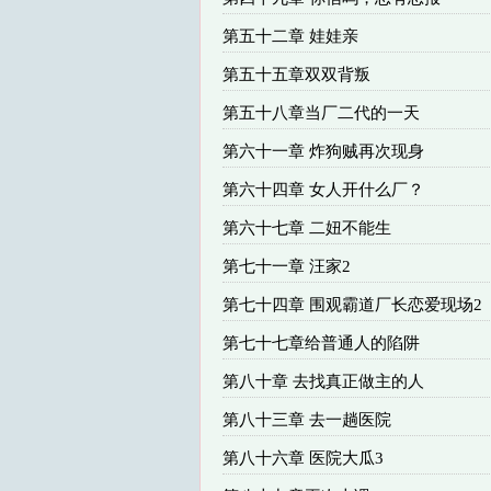
第五十二章 娃娃亲
第五十五章双双背叛
第五十八章当厂二代的一天
第六十一章 炸狗贼再次现身
第六十四章 女人开什么厂？
第六十七章 二妞不能生
第七十一章 汪家2
第七十四章 围观霸道厂长恋爱现场2
第七十七章给普通人的陷阱
第八十章 去找真正做主的人
第八十三章 去一趟医院
第八十六章 医院大瓜3