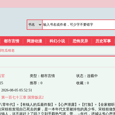
都市言情
网游动漫
科幻小说
恐怖灵异
历史军事
露吃瓜啃老
运官
类型：都市言情
状态：连载中
25
推荐：0
收藏：0
6-08-05 05:52:51
：
第一百七十三章 国营饭店2
【八零年代】+【有钱人的瓜最炸裂】+【心声泄露】+【打脸】+【全家都
的宋枝枝发现自己死去的爹，是一本年代文里被掉包的真少爷。宋枝枝做
有钱人，这不就赶上了吗？立刻手戳热气球，带… --年代，进城认爷心声