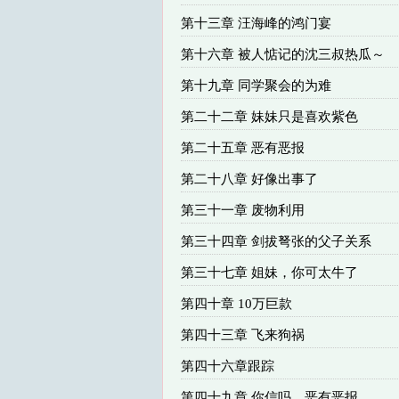
第十三章 汪海峰的鸿门宴
第十六章 被人惦记的沈三叔热瓜～
第十九章 同学聚会的为难
第二十二章 妹妹只是喜欢紫色
第二十五章 恶有恶报
第二十八章 好像出事了
第三十一章 废物利用
第三十四章 剑拔弩张的父子关系
第三十七章 姐妹，你可太牛了
第四十章 10万巨款
第四十三章 飞来狗祸
第四十六章跟踪
第四十九章 你信吗，恶有恶报