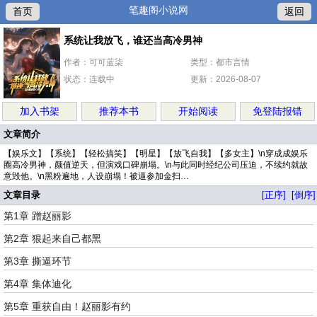
笔趣阁小说网
首页
返回
系统让我放飞，谁还当高冷男神
作者：可可蓝柒
类型：都市言情
状态：连载中
更新：2026-08-07
加入书架
推荐本书
开始阅读
免登陆报错
文章简介
【娱乐文】【系统】【轻松搞笑】【明星】【放飞自我】【多女主】\n穿成成娱乐
圈高冷男神，颜值逆天，但演戏口碑崩塌。\n与此同时经纪公司压迫，不续约就故
意毁他。\n黑粉遍地，人设崩塌！被逼参加金扫…
文章目录
[正序]
[倒序]
第1章 蹭赵丽影
第2章 狠起来自己都黑
第3章 撕逼环节
第4章 集体迪化
第5章 重获自由！赵丽影有约