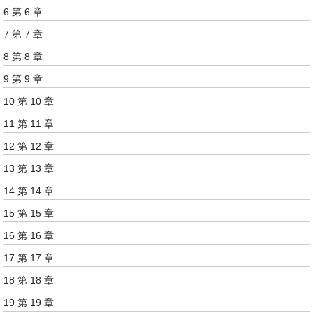
6 第 6 章
7 第 7 章
8 第 8 章
9 第 9 章
10 第 10 章
11 第 11 章
12 第 12 章
13 第 13 章
14 第 14 章
15 第 15 章
16 第 16 章
17 第 17 章
18 第 18 章
19 第 19 章