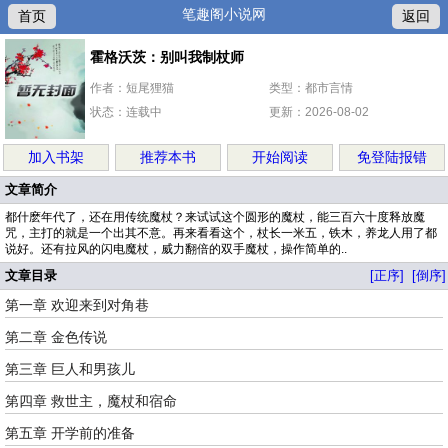
笔趣阁小说网
首页
返回
霍格沃茨：别叫我制杖师
作者：短尾狸猫
类型：都市言情
状态：连载中
更新：2026-08-02
加入书架
推荐本书
开始阅读
免登陆报错
文章简介
都什麽年代了，还在用传统魔杖？来试试这个圆形的魔杖，能三百六十度释放魔
咒，主打的就是一个出其不意。再来看看这个，杖长一米五，铁木，养龙人用了都
说好。还有拉风的闪电魔杖，威力翻倍的双手魔杖，操作简单的..
文章目录
[正序]
[倒序]
第一章 欢迎来到对角巷
第二章 金色传说
第三章 巨人和男孩儿
第四章 救世主，魔杖和宿命
第五章 开学前的准备