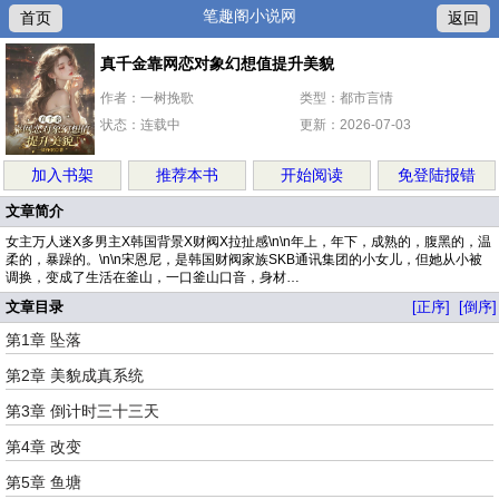
笔趣阁小说网
首页
返回
真千金靠网恋对象幻想值提升美貌
作者：一树挽歌
类型：都市言情
状态：连载中
更新：2026-07-03
加入书架
推荐本书
开始阅读
免登陆报错
文章简介
女主万人迷X多男主X韩国背景X财阀X拉扯感\n\n年上，年下，成熟的，腹黑的，温
柔的，暴躁的。\n\n宋恩尼，是韩国财阀家族SKB通讯集团的小女儿，但她从小被
调换，变成了生活在釜山，一口釜山口音，身材…
文章目录
[正序]
[倒序]
第1章 坠落
第2章 美貌成真系统
第3章 倒计时三十三天
第4章 改变
第5章 鱼塘