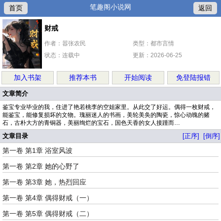
笔趣阁小说网
首页
返回
财戒
作者：嚣张农民
类型：都市言情
状态：连载中
更新：2026-06-25
加入书架
推荐本书
开始阅读
免登陆报错
文章简介
鉴宝专业毕业的我，住进了艳若桃李的空姐家里。从此交了好运。偶得一枚财戒，
能鉴宝，能修复损坏的文物。瑰丽迷人的书画，美轮美奂的陶瓷，惊心动魄的赌
石，古朴大方的青铜器，美丽绚烂的宝石，国色天香的女人接踵而…
文章目录
[正序]
[倒序]
第一卷 第1章 浴室风波
第一卷 第2章 她的心野了
第一卷 第3章 她，热烈回应
第一卷 第4章 偶得财戒（一）
第一卷 第5章 偶得财戒（二）