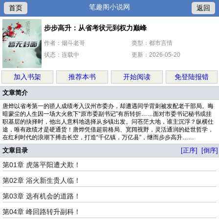
笔趣阁小说网
首页
返回
步步高升：从省考状元到权力巅峰
作者：烟斗老哥
类型：都市言情
状态：连载中
更新：2026-05-20
加入书架
推荐本书
开始阅读
免登陆报错
文章简介
唐烨以省考第一的骄人成绩考入汉州市委办，却遭遇同学背刺被发配老干部局。晦
暗蒙尘的人生因一场大火救下“原市委副书记”有所转折……面对市委书记秘书或挂
职基层的抉择时，他出人意料地选择从乡镇出发。问苍茫大地，谁主沉浮？纵横仕
途，唯有政绩才是硬通货！唐烨凭借超前格局、宽阔视野，灵活通润的处世哲学，
在红利时代的浪潮下搏击长空，打造“千亿镇，万亿县”，继而步步高升……
文章目录
[正序]
[倒序]
第01章 虎落平阳遭犬欺！
第02章 浴火新生贵人临！
第03章 选有机会的道路！
第04章 峰回路转升副科！